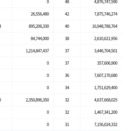
0
48
4,876,747,590
26,556,480
42
7,875,746,274
4
895,206,330
40
16,948,788,764
84,744,000
38
2,610,621,956
1,214,847,437
37
3,446,704,501
0
37
357,606,900
0
36
7,607,170,680
0
34
1,751,629,400
0
2,350,896,350
32
4,637,668,025
0
32
1,467,341,200
0
31
7,156,024,332