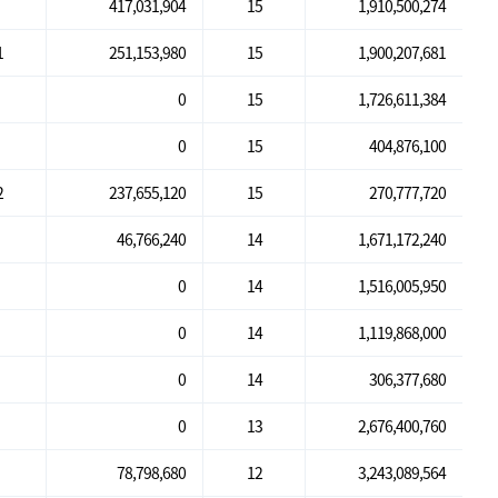
417,031,904
15
1,910,500,274
1
251,153,980
15
1,900,207,681
0
15
1,726,611,384
0
15
404,876,100
2
237,655,120
15
270,777,720
46,766,240
14
1,671,172,240
0
14
1,516,005,950
0
14
1,119,868,000
0
14
306,377,680
0
13
2,676,400,760
78,798,680
12
3,243,089,564