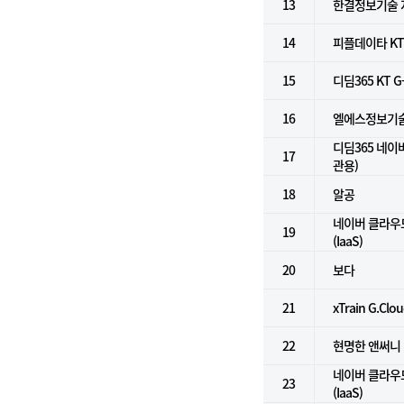
13
한결정보기술 
14
피플데이타 KT G
15
디딤365 KT G
16
엘에스정보기술 NH
디딤365 네이
17
관용)
18
알공
네이버 클라우
19
(IaaS)
20
보다
21
xTrain G.Clou
22
현명한 앤써니
네이버 클라우
23
(IaaS)