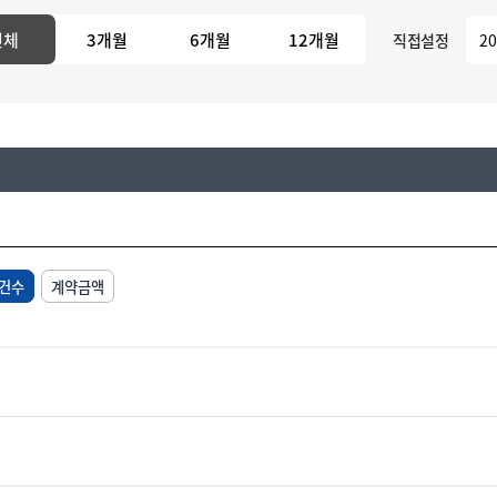
전체
3개월
6개월
12개월
직접설정
건수
계약금액