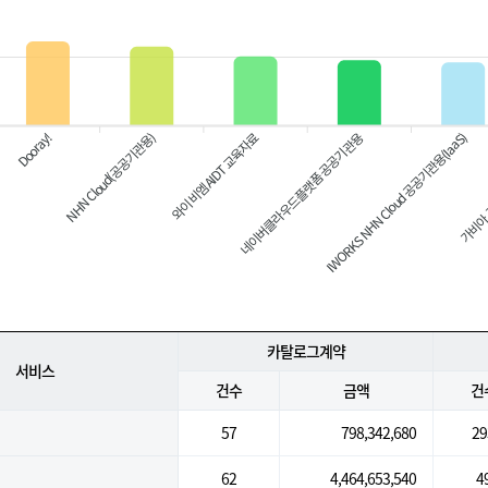
Dooray!
와이비엠 AIDT 교육자료
네이버클라우드플랫폼 공공기관용
IWORKS NHN Cloud 공공기관용(IaaS)
가비아 
NHN Cloud(공공기관용)
카탈로그계약
서비스
건수
금액
건
57
798,342,680
29
62
4,464,653,540
4