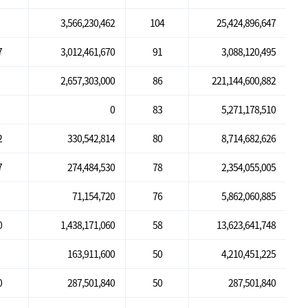
3,566,230,462
104
25,424,896,647
7
3,012,461,670
91
3,088,120,495
2,657,303,000
86
221,144,600,882
0
83
5,271,178,510
2
330,542,814
80
8,714,682,626
7
274,484,530
78
2,354,055,005
71,154,720
76
5,862,060,885
0
1,438,171,060
58
13,623,641,748
163,911,600
50
4,210,451,225
0
287,501,840
50
287,501,840