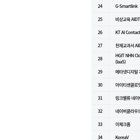
24
G-Smartlink
25
비상교육 AID
26
KT AI Contac
27
천재교과서 AI
HGIT NHN 
28
(IaaS)
29
메타넷디지털 
30
아이티센클로
31
링크밸류 네이버
32
네이버클라우드플
33
이체크폼
34
KoreaV