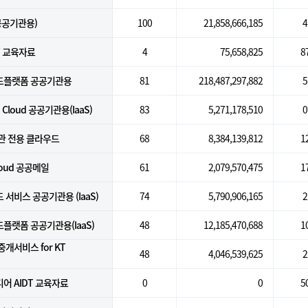
(공공기관용)
100
21,858,666,185
4
T 교육자료
4
75,658,825
8
드플랫폼 공공기관용
81
218,487,297,882
5
 Cloud 공공기관용(IaaS)
83
5,271,178,510
0
관 전용 클라우드
68
8,384,139,812
1
loud 공공메일
61
2,079,570,475
1
서비스 공공기관용 (IaaS)
74
5,790,906,165
2
랫폼 공공기관용(IaaS)
48
12,185,470,688
1
개서비스 for KT
48
4,046,539,625
2
어 AIDT 교육자료
0
0
5