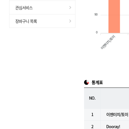
관심서비스
90
장바구니 목록
0
이젠터치/토이
통계표
NO.
1
이젠터치/토이
2
Dooray!