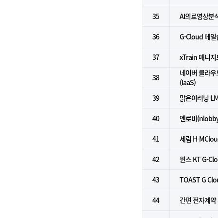
35
AI의료영상분
36
G-Cloud 메
37
xTrain 매니
네이버 클라우
38
(IaaS)
39
맑은이러닝 L
40
엔로비(nlobby
41
세림 H-MCl
42
윈스 KT G-Cl
43
TOAST G Clo
44
간편 전자계약