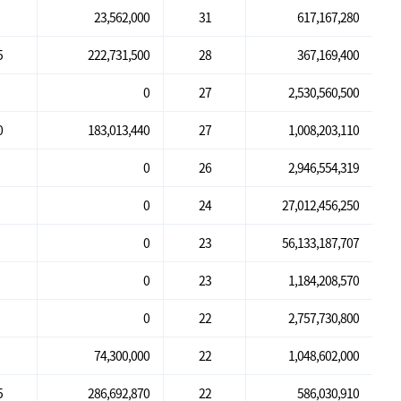
23,562,000
31
617,167,280
5
222,731,500
28
367,169,400
0
27
2,530,560,500
0
183,013,440
27
1,008,203,110
0
26
2,946,554,319
0
24
27,012,456,250
0
23
56,133,187,707
0
23
1,184,208,570
0
22
2,757,730,800
74,300,000
22
1,048,602,000
5
286,692,870
22
586,030,910