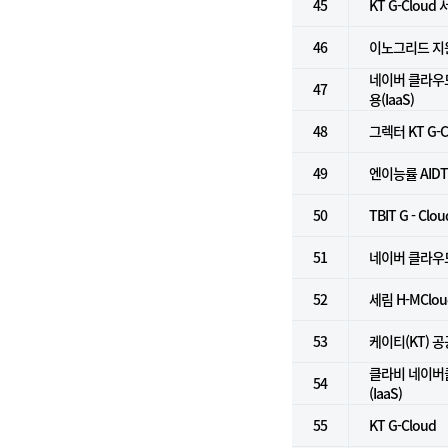
45
KT G-Cloud
46
이노그리드 지
네이버 클라우
47
용(IaaS)
48
그렉터 KT G-C
49
엔이능률 AID
50
TBIT G - Cl
51
네이버 클라우드
52
세림 H-MClou
53
케이티(KT) 
클라비 네이버
54
(IaaS)
55
KT G-Cloud