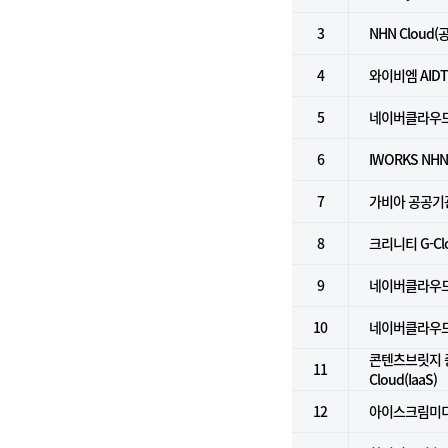
3
NHN Cloud
4
와이비엠 AID
5
네이버클라우
6
IWORKS NHN
7
가비아 공공기
8
크리니티 G-C
9
네이버클라우드 
10
네이버클라우드플
콘텐츠브릿지 중
11
Cloud(IaaS)
12
아이스크림미디