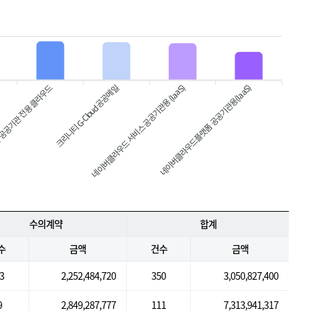
공공기관 전용 클라우드
네이버클라우드 서비스 공공기관용 (IaaS)
네이버클라우드플랫폼 공공기관용(IaaS)
크리니티 G-Cloud 공공메일
수의계약
합계
수
금액
건수
금액
3
2,252,484,720
350
3,050,827,400
9
2,849,287,777
111
7,313,941,317