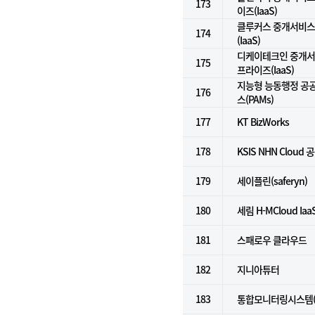
173
이즈(IaaS)
클루커스 중개서비스 
174
(IaaS)
디케이테크인 중개서비
175
프라이즈(IaaS)
지능형 능동행정 공
176
스(PAMs)
177
KT BizWorks
178
KSIS NHN Cloud 
179
세이플린(saferyn)
180
세림 H-MCloud Ia
181
스패로우 클라우드
182
지니아튜터
183
통합모니터링시스템(Ze