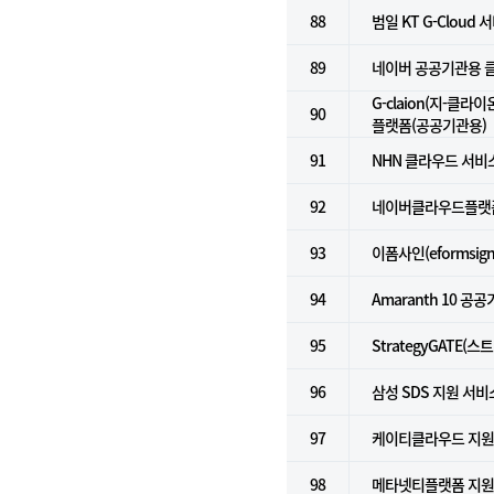
88
범일 KT G-Cloud 서
89
네이버 공공기관용 클라
G-claion(지-클라
90
플랫폼(공공기관용)
91
NHN 클라우드 서비스
92
네이버클라우드플랫폼 
93
이폼사인(eformsign
94
Amaranth 10 공
95
StrategyGATE(
96
삼성 SDS 지원 서비
97
케이티클라우드 지
98
메타넷티플랫폼 지