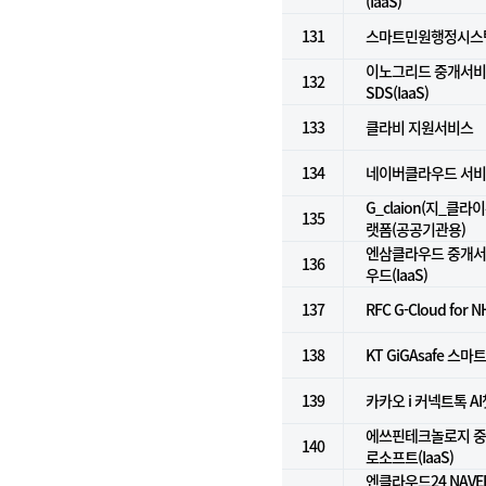
(IaaS)
131
스마트민원행정시스
이노그리드 중개서비스
132
SDS(IaaS)
133
클라비 지원서비스
134
네이버클라우드 서비
G_claion(지_클라
135
랫폼(공공기관용)
엔삼클라우드 중개서비
136
우드(IaaS)
137
RFC G-Cloud for N
138
KT GiGAsafe 
139
카카오 i 커넥트톡 A
에쓰핀테크놀로지 중개
140
로소프트(IaaS)
엔클라우드24 NAVE