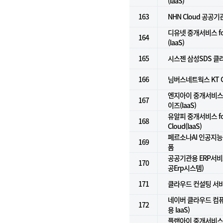
(IaaS)
163
NHN Cloud 공공기관
디유넷 중개서비스 f
164
(IaaS)
165
시스젠 삼성SDS 클라
166
님버스네트웍스 KT G
엔지아이 중개서비스 
167
이즈(IaaS)
유알피 중개서비스 for
168
Cloud(IaaS)
페르소나AI 인공지능컨
169
폼
공공기관용 ERP서비스(
170
공Erp시스템)
171
클라우드 컨설팅 서
네이버 클라우드 컴
172
용 IaaS)
플랜아이 중개서비스 