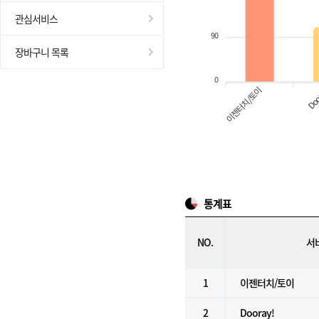
관심서비스
90
장바구니 목록
0
이젠터치/토이
Doo
통계표
NO.
서
1
이젠터치/토이
2
Dooray!