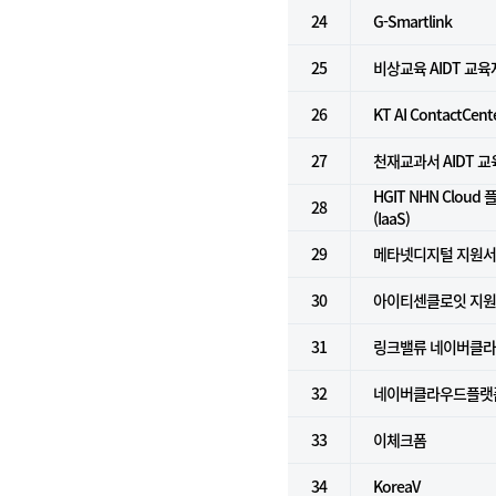
24
G-Smartlink
25
비상교육 AIDT 교
26
KT AI ContactCent
27
천재교과서 AIDT 
HGIT NHN Clou
28
(IaaS)
29
메타넷디지털 지원
30
아이티센클로잇 지
31
링크밸류 네이버클라우
32
네이버클라우드플랫폼 
33
이체크폼
34
KoreaV