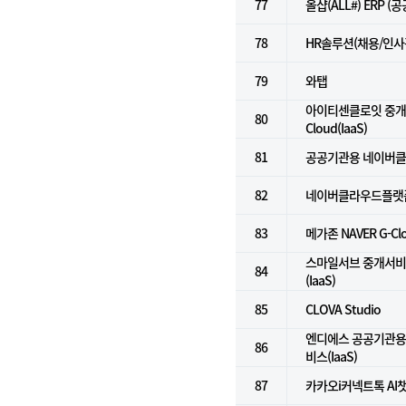
77
올샵(ALL#) ERP (
78
HR솔루션(채용/인사
79
와탭
아이티센클로잇 중개서
80
Cloud(IaaS)
81
공공기관용 네이버클라
82
네이버클라우드플랫폼(
83
메가존 NAVER G-C
스마일서브 중개서비스 f
84
(IaaS)
85
CLOVA Studio
엔디에스 공공기관용
86
비스(IaaS)
87
카카오i커넥트톡 AI