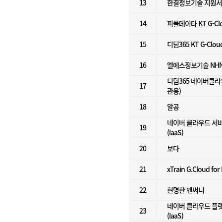
13
한결정보기술 지원
14
피플데이타 KT G-Clo
15
디딤365 KT G-Clou
16
엘에스정보기술 NHN Cl
디딤365 네이버클라
17
관용)
18
알공
네이버 클라우드 서
19
(IaaS)
20
보다
21
xTrain G.Cloud for
22
현명한 앤써니
네이버 클라우드 플
23
(IaaS)