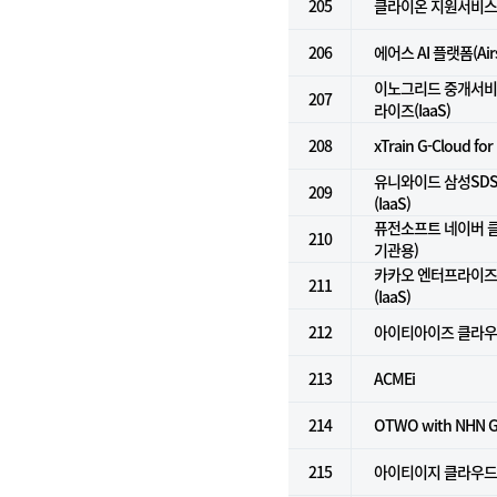
205
클라이온 지원서비스
206
에어스 AI 플랫폼(Airs 
이노그리드 중개서비스
207
라이즈(IaaS)
208
xTrain G-Cloud for
유니와이드 삼성SD
209
(IaaS)
퓨전소프트 네이버 클
210
기관용)
카카오 엔터프라이즈 i
211
(IaaS)
212
아이티아이즈 클라우
213
ACMEi
214
OTWO with NHN
215
아이티이지 클라우드