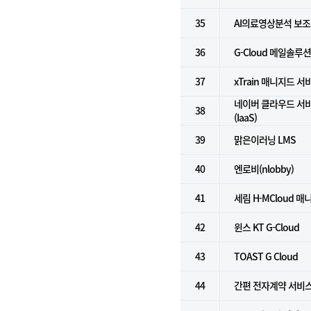
35
AI의료영상분석 보
36
G-Cloud 메일솔루
37
xTrain 매니지드 서
네이버 클라우드 서
38
(IaaS)
39
맑은이러닝 LMS
40
엔로비(nlobby)
41
세림 H-MCloud 
42
윈스 KT G-Cloud
43
TOAST G Cloud
44
간편 전자계약 서비