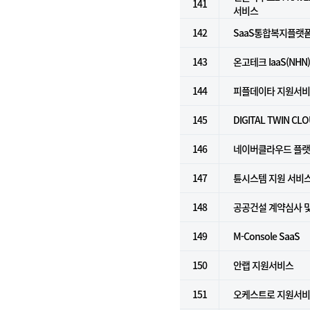
141
서비스
142
SaaS통합복지플랫폼(Fo
143
온고테크 IaaS(NHN
144
피플데이타 지원서
145
DIGITAL TWIN CL
146
네이버클라우드 플랫폼 
147
튠시스템 지원 서비
148
공공건설 계약심사 
149
M-Console SaaS
150
안랩 지원서비스
151
오케스트로 지원서