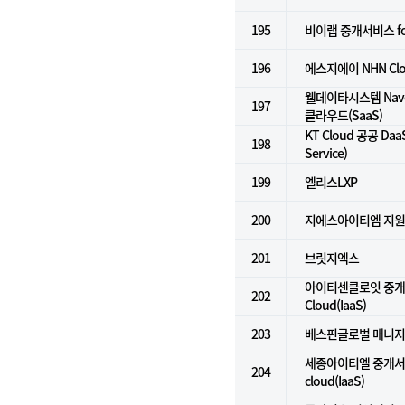
195
비이랩 중개서비스 for k
196
에스지에이 NHN Cl
웰데이타시스템 Naver
197
클라우드(SaaS)
KT Cloud 공공 DaaS
198
Service)
199
엘리스LXP
200
지에스아이티엠 지
201
브릿지엑스
아이티센클로잇 중개서
202
Cloud(IaaS)
203
베스핀글로벌 매니지
세종아이티엘 중개서비스
204
cloud(IaaS)