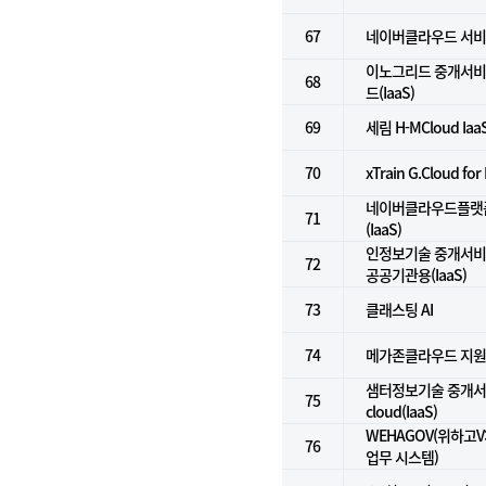
67
네이버클라우드 서비
이노그리드 중개서비스
68
드(IaaS)
69
세림 H-MCloud Iaa
70
xTrain G.Cloud fo
네이버클라우드플랫폼
71
(IaaS)
인정보기술 중개서비스
72
공공기관용(IaaS)
73
클래스팅 AI
74
메가존클라우드 지
샘터정보기술 중개서비스
75
cloud(IaaS)
WEHAGOV(위하고
76
업무 시스템)