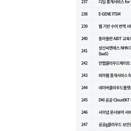
237
디딤 중개서비스 for N
238
E-GENE ITSM
239
웹 기반 수어 번역 
240
동아출판 AIDT 교
성산씨엔에스 NHN C
241
(IaaS)
242
안랩클라우드메이트
243
비아웹 중개서비스 for k
244
네이버클라우드플랫폼 
245
DKI 공공-Cloud(KT
246
사이냅 문서뷰어 서
247
공공g클라우드 보안