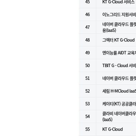
45
KT G-Cloud 서비스
46
이노그리드 지원서
네이버 클라우드 플
47
용(IaaS)
48
그렉터 KT G-Cloud
49
엔이능률 AIDT 교
50
TBIT G - Cloud 서
51
네이버 클라우드 플랫폼
52
세림 H-MCloud Ia
53
케이티(KT) 공공클
클라비 네이버클라우
54
(IaaS)
55
KT G-Cloud