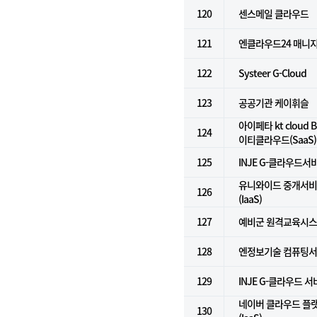
120
센스메일 클라우드
121
엔클라우드24 매니
122
Systeer G-Cloud
123
공공기관 케이휘슬
아이페타 kt cloud Bi
124
이티클라우드(SaaS)
125
INJE G-클라우드서비
유니와이드 중개서비스
126
(IaaS)
127
예비군 원격교육시
128
엔정보기술 컴퓨팅서비
129
INJE G-클라우드 
네이버 클라우드 플
130