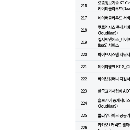
으뜸정보기술 KT Clou
216
케이티클라우드(Daa
217
네이버클라우드 서비스 
쿠로엔시스 중개서비스 
218
Cloud(IaaS)
엘지씨엔에스_네이
219
(IaaS) 서비스
220
하이브시스템 지원
221
데이타뱅크 KT G_Clou
222
바이브컴퍼니 지원
223
한국교과서협회 AID
솔브케이 중개서비스 f
224
Cloud(IaaS)
225
클라우다이크 공공
카카오 i 커넥트 센터(K
226