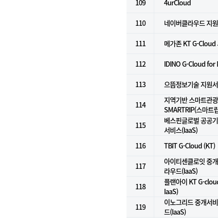
109
4urCloud
110
네이버클라우드 지
111
메가존 KT G-Clou
112
IDINO G-Cloud for
113
으뜸정보기술 지원
지역기반 스마트관광
114
SMARTRIP(스마트립
베스핀글로벌 공공기
115
서비스(IaaS)
116
TBIT G-Cloud (KT)
아이티센클로잇 중개서
117
라우드(IaaS)
플랜아이 KT G-clo
118
IaaS)
이노그리드 중개서비스
119
드(IaaS)