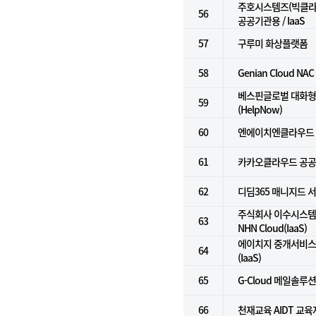
주호시스템즈(빅클라우
56
공공기관용 / IaaS
57
구루미 화상플랫폼
58
Genian Cloud NAC
베스핀글로벌 대화형 
59
(HelpNow)
60
엔에이치엔클라우드
61
카카오클라우드 공
62
디딤365 매니지드 
주식회사 이수시스템 
63
NHN Cloud(IaaS)
에이치지 중개서비스 
64
(IaaS)
65
G-Cloud 메일솔루
66
천재교육 AIDT 교