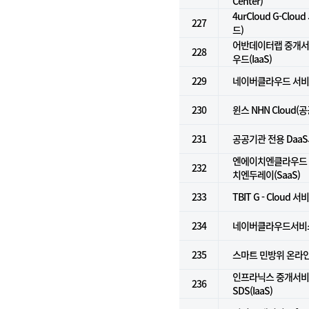
Center)
4urCloud G-Cl
227
드)
어반데이터랩 중개서비
228
우드(IaaS)
229
네이버클라우드 서비스 
230
윈스 NHN Cloud(
231
공공기관 전용 DaaS서
엔에이치엔클라우드 Do
232
치엔두레이(SaaS)
233
TBIT G - Cloud 서
234
네이버클라우드서비스(
235
스마트 민방위 온라
인프라닉스 중개서비스
236
SDS(IaaS)