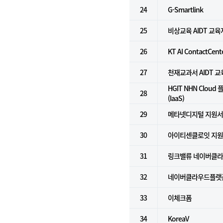
24
G-Smartlink
25
비상교육 AIDT 교
26
KT AI ContactCent
27
천재교과서 AIDT 
HGIT NHN Clou
28
(IaaS)
29
메타넷디지털 지원
30
아이티센클로잇 지
31
링크밸류 네이버클라우
32
네이버클라우드플랫폼 
33
이체크폼
34
KoreaV