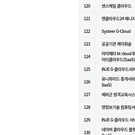
120
센스메일 클라우드
121
엔클라우드24 매니
122
Systeer G-Cloud
123
공공기관 케이휘슬
아이페타 kt cloud Bi
124
이티클라우드(SaaS)
125
INJE G-클라우드서비
유니와이드 중개서비스
126
(IaaS)
127
예비군 원격교육시
128
엔정보기술 컴퓨팅서비
129
INJE G-클라우드 
네이버 클라우드 플
130