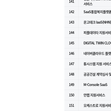
141
서비스
142
SaaS통합복지플랫폼(Fo
143
온고테크 IaaS(NHN
144
피플데이타 지원서
145
DIGITAL TWIN CL
146
네이버클라우드 플랫폼 
147
튠시스템 지원 서비
148
공공건설 계약심사 
149
M-Console SaaS
150
안랩 지원서비스
151
오케스트로 지원서