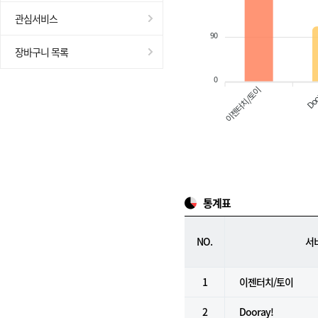
관심서비스
90
장바구니 목록
0
이젠터치/토이
Doo
통계표
NO.
서
1
이젠터치/토이
2
Dooray!