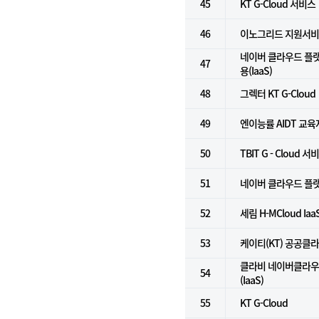
45
KT G-Cloud 서비스
46
이노그리드 지원서
네이버 클라우드 플
47
용(IaaS)
48
그렉터 KT G-Cloud
49
엔이능률 AIDT 교
50
TBIT G - Cloud 서
51
네이버 클라우드 플랫폼
52
세림 H-MCloud Ia
53
케이티(KT) 공공클
클라비 네이버클라우
54
(IaaS)
55
KT G-Cloud