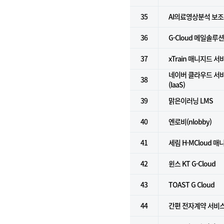
35
AI의료영상분석 보
36
G-Cloud 메일솔루
37
xTrain 매니지드 서
네이버 클라우드 서
38
(IaaS)
39
맑은이러닝 LMS
40
엔로비(nlobby)
41
세림 H-MCloud 
42
윈스 KT G-Cloud
43
TOAST G Cloud
44
간편 전자계약 서비