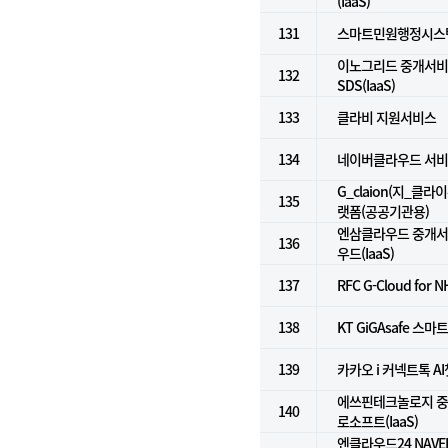
(IaaS)
131
스마트민원행정시스
이노그리드 중개서비스
132
SDS(IaaS)
133
클라비 지원서비스
134
네이버클라우드 서비
G_claion(지_클라
135
랫폼(공공기관용)
엔삼클라우드 중개서비
136
우드(IaaS)
137
RFC G-Cloud for N
138
KT GiGAsafe 
139
카카오 i 커넥트톡 A
에쓰핀테크놀로지 중개
140
로소프트(IaaS)
엔클라우드24 NAVE