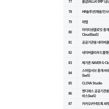
77
올샵(ALL#) ERP (
78
HR솔루션(채용/인사
79
와탭
아이티센클로잇 중개서
80
Cloud(IaaS)
81
공공기관용 네이버클라
82
네이버클라우드플랫폼(
83
메가존 NAVER G-C
스마일서브 중개서비스 f
84
(IaaS)
85
CLOVA Studio
엔디에스 공공기관용
86
비스(IaaS)
87
카카오i커넥트톡 AI