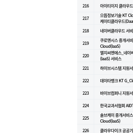
216
아이티이지 클라우드
으뜸정보기술 KT Clou
217
케이티클라우드(Daa
218
네이버클라우드 서비스 
쿠로엔시스 중개서비스 
219
Cloud(IaaS)
엘지씨엔에스_네이
220
(IaaS) 서비스
221
하이브시스템 지원
222
데이타뱅크 KT G_Clou
223
바이브컴퍼니 지원
224
한국교과서협회 AID
솔브케이 중개서비스 f
225
Cloud(IaaS)
226
클라우다이크 공공