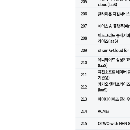
205
cloud(IaaS)
206
클라이온 지원서비스
207
에어스 AI 플랫폼(Airs 
이노그리드 중개서비스
208
라이즈(IaaS)
209
xTrain G-Cloud for
유니와이드 삼성SD
210
(IaaS)
퓨전소프트 네이버 클
211
기관용)
카카오 엔터프라이즈 i
212
(IaaS)
213
아이티아이즈 클라우
214
ACMEi
215
OTWO with NHN