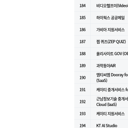
184
비디오헬프미(Videoh
185
하이웍스 공공메일
186
가비아 지원서비스
187
젭 퀴즈(ZEP QUIZ)
188
올리사이트 GOV (Olly
189
과학동아AiR
엠티씨엠 Dooray 
190
(SaaS)
191
케이티 중개서비스 for 
근남정보기술 중개서비스
192
Cloud (IaaS)
193
케이티 지원서비스
194
KT AI Studio