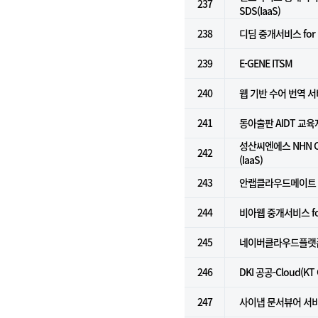
237
SDS(IaaS)
238
디딤 중개서비스 for N
239
E-GENE ITSM
240
웹 기반 수어 번역 
241
동아출판 AIDT 교
성산씨엔에스 NHN C
242
(IaaS)
243
안랩클라우드메이트
244
비아웹 중개서비스 for k
245
네이버클라우드플랫폼 
246
DKI 공공-Cloud(KT
247
사이냅 문서뷰어 서