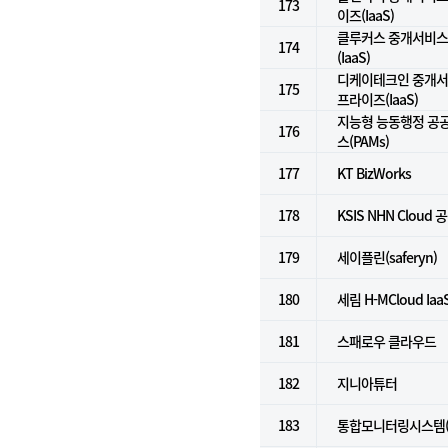
173
이즈(IaaS)
클루커스 중개서비스 
174
(IaaS)
디케이테크인 중개서비
175
프라이즈(IaaS)
지능형 능동행정 공
176
스(PAMs)
177
KT BizWorks
178
KSIS NHN Cloud 
179
세이플린(saferyn)
180
세림 H-MCloud Ia
181
스패로우 클라우드
182
지니아튜터
183
통합모니터링시스템(Ze