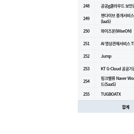
248
공공g클라우드 보안
젠다이브 중개서비스 
249
(laaS)
250
와이즈온(WiseON)
251
AI 영상관제서비스 Th
252
Jump
253
KT G-Cloud 공공기
링크밸류 Naver Wo
254
드(SaaS)
255
TUGBOATX
합계