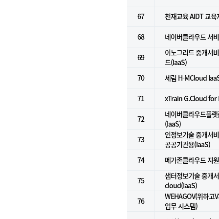
67
천재교육 AIDT 교
68
네이버클라우드 서비
이노그리드 중개서비스
69
드(IaaS)
70
세림 H-MCloud Iaa
71
xTrain G.Cloud fo
네이버클라우드플랫폼
72
(IaaS)
인정보기술 중개서비스
73
공공기관용(IaaS)
74
메가존클라우드 지
샘터정보기술 중개서비스
75
cloud(IaaS)
WEHAGOV(위하고
76
업무 시스템)