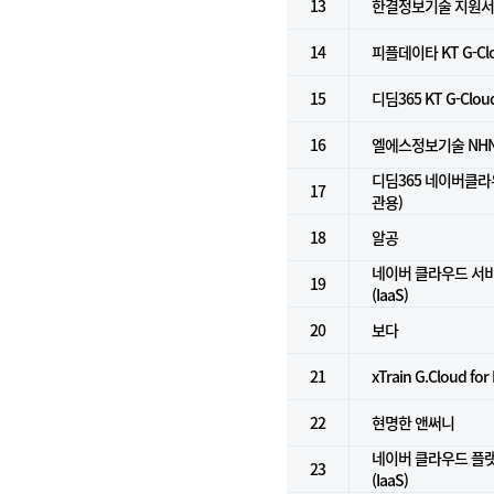
13
한결정보기술 지원
14
피플데이타 KT G-Clo
15
디딤365 KT G-Clou
16
엘에스정보기술 NHN Cl
디딤365 네이버클라
17
관용)
18
알공
네이버 클라우드 서
19
(IaaS)
20
보다
21
xTrain G.Cloud for
22
현명한 앤써니
네이버 클라우드 플
23
(IaaS)