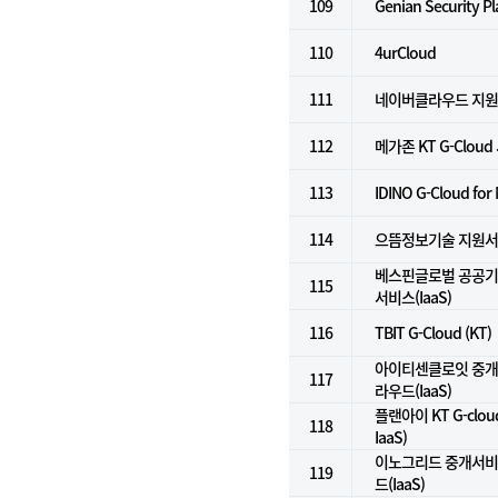
109
Genian Security P
110
4urCloud
111
네이버클라우드 지
112
메가존 KT G-Clou
113
IDINO G-Cloud for
114
으뜸정보기술 지원
베스핀글로벌 공공기
115
서비스(IaaS)
116
TBIT G-Cloud (KT)
아이티센클로잇 중개서
117
라우드(IaaS)
플랜아이 KT G-clo
118
IaaS)
이노그리드 중개서비스
119
드(IaaS)