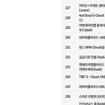
카카오 i 커넥트 센터(K
227
Center)
4urCloud G-Cl
228
드)
어반데이터랩 중개서비
229
우드(IaaS)
230
네이버클라우드 서비스 
231
윈스 NHN Cloud(
232
공공기관 전용 DaaS서
엔에이치엔클라우드 Do
233
치엔두레이(SaaS)
234
TBIT G - Cloud 서
235
네이버클라우드서비스(
236
스마트 민방위 온라
인프라닉스 중개서비스