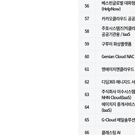
베스핀글로벌 대화형 
56
(HelpNow)
57
카카오클라우드 공
주호시스템즈(빅클라우
58
공공기관용 / IaaS
59
구루미 화상플랫폼
60
Genian Cloud NAC
61
엔에이치엔클라우드
62
디딤365 매니지드 
주식회사 이수시스템 
63
NHN Cloud(IaaS)
에이치지 중개서비스 
64
(IaaS)
65
G-Cloud 메일솔루
66
클래스팅 AI