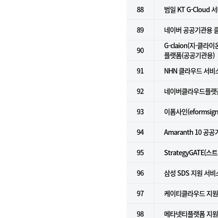
88
범일 KT G-Cloud 서
89
네이버 공공기관용 클라
G-claion(지-클라
90
플랫폼(공공기관용)
91
NHN 클라우드 서비스
92
네이버클라우드플랫폼 
93
이폼사인(eformsign
94
Amaranth 10 공
95
StrategyGATE(
96
삼성 SDS 지원 서비
97
케이티클라우드 지
98
메타넷티플랫폼 지