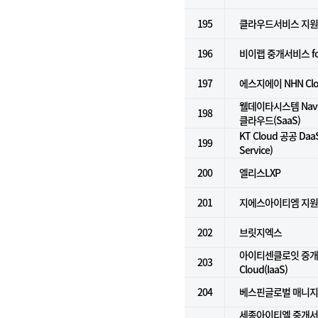
195
클라우드서비스 지원
196
비이랩 중개서비스 for k
197
에스지에이 NHN Cl
웰데이타시스템 Naver
198
클라우드(SaaS)
KT Cloud 공공 DaaS
199
Service)
200
엘리스LXP
201
지에스아이티엠 지
202
브릿지엑스
아이티센클로잇 중개서
203
Cloud(IaaS)
204
베스핀글로벌 매니지
세종아이티엘 중개서비스