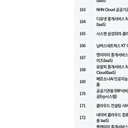
(IaaS)
163
NHN Cloud 공공기관
디유넷 중개서비스 f
164
(IaaS)
165
시스젠 삼성SDS 클라
166
님버스네트웍스 KT G
엔지아이 중개서비스 
167
이즈(IaaS)
유알피 중개서비스 for
168
Cloud(IaaS)
페르소나AI 인공지능컨
169
폼
공공기관용 ERP서비스(
170
공Erp시스템)
171
클라우드 컨설팅 서
네이버 클라우드 컴
172
용 IaaS)
플랜아이 중개서비스 