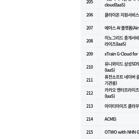
205
cloud(IaaS)
206
클라이온 지원서비스
207
에어스 AI 플랫폼(Airs 
이노그리드 중개서비스
208
라이즈(IaaS)
209
xTrain G-Cloud for
유니와이드 삼성SD
210
(IaaS)
퓨전소프트 네이버 클
211
기관용)
카카오 엔터프라이즈 i
212
(IaaS)
213
아이티아이즈 클라우
214
ACMEi
215
OTWO with NHN