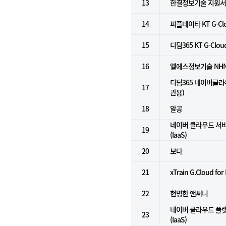
13
한결정보기술 지원
14
피플데이타 KT G-Clo
15
디딤365 KT G-Clou
16
엘에스정보기술 NHN Cl
디딤365 네이버클라
17
관용)
18
알공
네이버 클라우드 서
19
(IaaS)
20
보다
21
xTrain G.Cloud for
22
현명한 앤써니
네이버 클라우드 플
23
(IaaS)