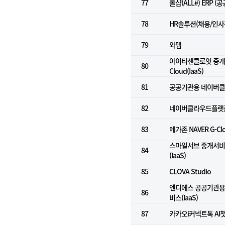
77
올샵(ALL#) ERP (
78
HR솔루션(채용/인사
79
와탭
아이티센클로잇 중개서
80
Cloud(IaaS)
81
공공기관용 네이버클라
82
네이버클라우드플랫폼(
83
메가존 NAVER G-C
스마일서브 중개서비스 f
84
(IaaS)
85
CLOVA Studio
엔디에스 공공기관용
86
비스(IaaS)
87
카카오i커넥트톡 AI