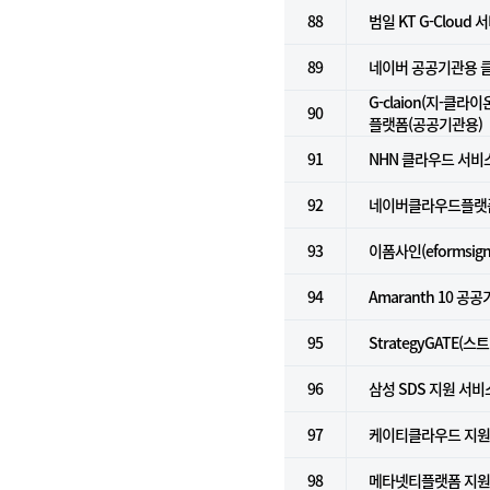
88
범일 KT G-Cloud 서
89
네이버 공공기관용 클라
G-claion(지-클라
90
플랫폼(공공기관용)
91
NHN 클라우드 서비스
92
네이버클라우드플랫폼 
93
이폼사인(eformsign
94
Amaranth 10 공
95
StrategyGATE(
96
삼성 SDS 지원 서비
97
케이티클라우드 지
98
메타넷티플랫폼 지