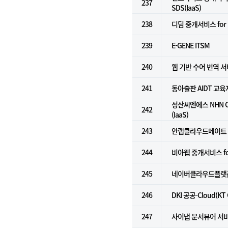
237
SDS(IaaS)
238
디딤 중개서비스 for N
239
E-GENE ITSM
240
웹 기반 수어 번역 
241
동아출판 AIDT 교
성산씨엔에스 NHN C
242
(IaaS)
243
안랩클라우드메이트
244
비아웹 중개서비스 for k
245
네이버클라우드플랫폼 
246
DKI 공공-Cloud(KT
247
사이냅 문서뷰어 서