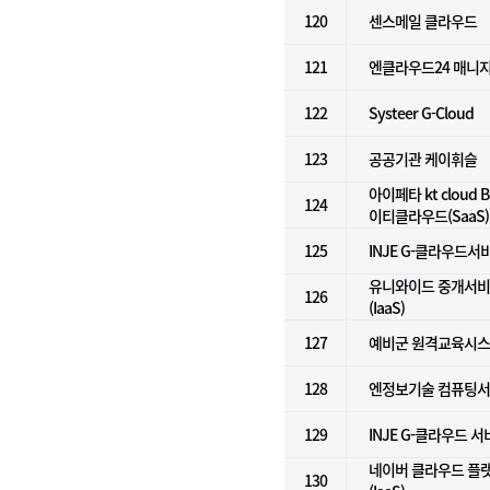
120
센스메일 클라우드
121
엔클라우드24 매니
122
Systeer G-Cloud
123
공공기관 케이휘슬
아이페타 kt cloud Bi
124
이티클라우드(SaaS)
125
INJE G-클라우드서비
유니와이드 중개서비스
126
(IaaS)
127
예비군 원격교육시
128
엔정보기술 컴퓨팅서비
129
INJE G-클라우드 
네이버 클라우드 플
130