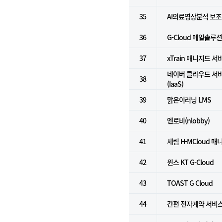
35
AI의료영상분석 보
36
G-Cloud 메일솔루
37
xTrain 매니지드 서
네이버 클라우드 서
38
(IaaS)
39
맑은이러닝 LMS
40
엔로비(nlobby)
41
세림 H-MCloud 
42
윈스 KT G-Cloud
43
TOAST G Cloud
44
간편 전자계약 서비