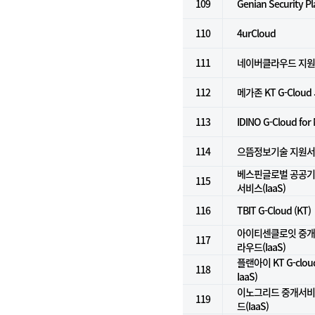
109
Genian Security P
110
4urCloud
111
네이버클라우드 지
112
메가존 KT G-Clou
113
IDINO G-Cloud for
114
으뜸정보기술 지원
베스핀글로벌 공공기
115
서비스(IaaS)
116
TBIT G-Cloud (KT)
아이티센클로잇 중개서
117
라우드(IaaS)
플랜아이 KT G-clo
118
IaaS)
이노그리드 중개서비스
119
드(IaaS)