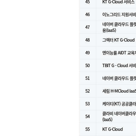
45
KT G-Cloud 서비스
46
이노그리드 지원서
네이버 클라우드 플
47
용(IaaS)
48
그렉터 KT G-Cloud
49
엔이능률 AIDT 교
50
TBIT G - Cloud 서
51
네이버 클라우드 플랫폼
52
세림 H-MCloud Ia
53
케이티(KT) 공공클
클라비 네이버클라우
54
(IaaS)
55
KT G-Cloud