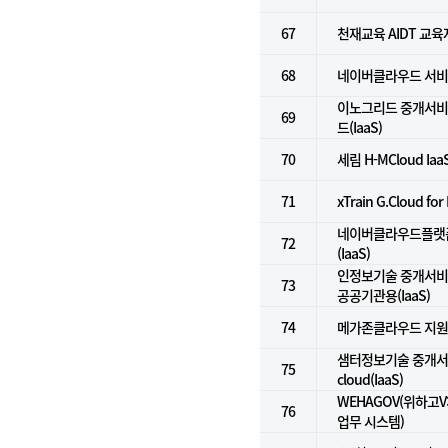
67
천재교육 AIDT 교
68
네이버클라우드 서비
이노그리드 중개서비스
69
드(IaaS)
70
세림 H-MCloud Iaa
71
xTrain G.Cloud fo
네이버클라우드플랫폼
72
(IaaS)
인정보기술 중개서비스
73
공공기관용(IaaS)
74
메가존클라우드 지
샘터정보기술 중개서비스
75
cloud(IaaS)
WEHAGOV(위하고
76
업무 시스템)