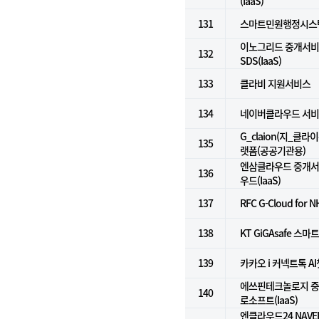
(IaaS)
131
스마트민원행정시스
이노그리드 중개서비스
132
SDS(IaaS)
133
클라비 지원서비스
134
네이버클라우드 서비
G_claion(지_클라
135
랫폼(공공기관용)
엔삼클라우드 중개서비
136
우드(IaaS)
137
RFC G-Cloud for N
138
KT GiGAsafe 
139
카카오 i 커넥트톡 A
에쓰핀테크놀로지 중개
140
로소프트(IaaS)
엔클라우드24 NAVE