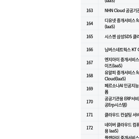
(IaaS)
163
NHN Cloud 공공기관
디유넷 중개서비스 f
164
(IaaS)
165
시스젠 삼성SDS 클라
166
님버스네트웍스 KT G
엔지아이 중개서비스 
167
이즈(IaaS)
유알피 중개서비스 for
168
Cloud(IaaS)
페르소나AI 인공지능컨
169
폼
공공기관용 ERP서비스(
170
공Erp시스템)
171
클라우드 컨설팅 서
네이버 클라우드 컴
172
용 IaaS)
플랜아이 중개서비스 