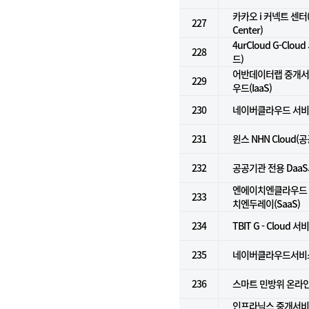
카카오 i 커넥트 센터(K
227
Center)
4urCloud G-Cl
228
드)
어반데이터랩 중개서비
229
우드(IaaS)
230
네이버클라우드 서비스 
231
윈스 NHN Cloud(
232
공공기관 전용 DaaS서
엔에이치엔클라우드 Do
233
치엔두레이(SaaS)
234
TBIT G - Cloud 서
235
네이버클라우드서비스(
236
스마트 민방위 온라
인프라닉스 중개서비스