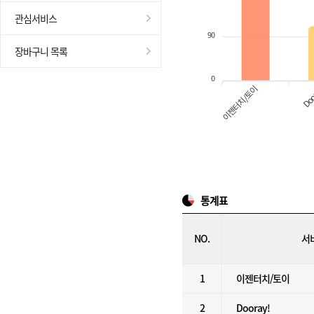
관심서비스
90
장바구니 목록
0
이젠터치/토이
Doo
통계표
NO.
서
1
이젠터치/토이
2
Dooray!