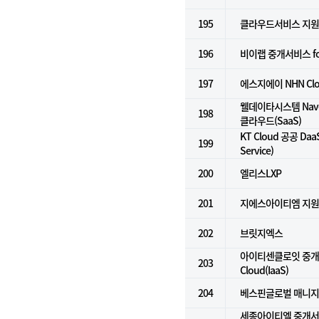
195
클라우드서비스 지원
196
비이랩 중개서비스 for k
197
에스지에이 NHN Cl
웰데이타시스템 Naver
198
클라우드(SaaS)
KT Cloud 공공 DaaS
199
Service)
200
엘리스LXP
201
지에스아이티엠 지
202
브릿지엑스
아이티센클로잇 중개서
203
Cloud(IaaS)
204
베스핀글로벌 매니지
세종아이티엘 중개서비스