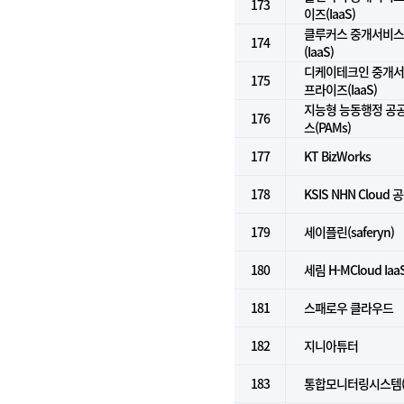
173
이즈(IaaS)
클루커스 중개서비스 
174
(IaaS)
디케이테크인 중개서비
175
프라이즈(IaaS)
지능형 능동행정 공
176
스(PAMs)
177
KT BizWorks
178
KSIS NHN Cloud 
179
세이플린(saferyn)
180
세림 H-MCloud Ia
181
스패로우 클라우드
182
지니아튜터
183
통합모니터링시스템(Ze