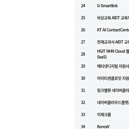
24
G-Smartlink
25
비상교육 AIDT 교
26
KT AI ContactCent
27
천재교과서 AIDT 
HGIT NHN Clou
28
(IaaS)
29
메타넷디지털 지원
30
아이티센클로잇 지
31
링크밸류 네이버클라우
32
네이버클라우드플랫폼 
33
이체크폼
34
KoreaV