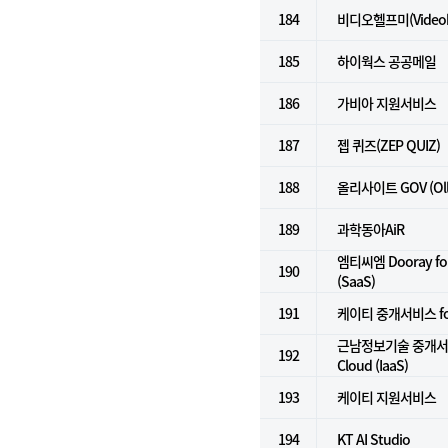
184
비디오헬프미(Videoh
185
하이웍스 공공메일
186
가비아 지원서비스
187
젭 퀴즈(ZEP QUIZ)
188
올리사이트 GOV (Olly
189
과학동아AiR
엠티씨엠 Dooray 
190
(SaaS)
191
케이티 중개서비스 for 
근남정보기술 중개서비스
192
Cloud (IaaS)
193
케이티 지원서비스
194
KT AI Studio