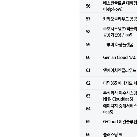
베스핀글로벌 대화형 
56
(HelpNow)
57
카카오클라우드 공
주호시스템즈(빅클라우
58
공공기관용 / IaaS
59
구루미 화상플랫폼
60
Genian Cloud NAC
61
엔에이치엔클라우드
62
디딤365 매니지드 
주식회사 이수시스템 
63
NHN Cloud(IaaS)
에이치지 중개서비스 
64
(IaaS)
65
G-Cloud 메일솔루
66
클래스팅 AI