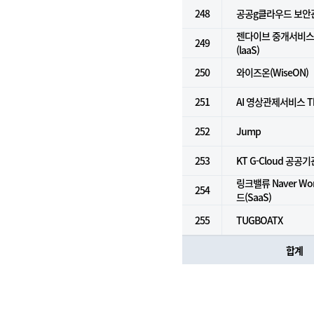
248
공공g클라우드 보안
젠다이브 중개서비스 
249
(laaS)
250
와이즈온(WiseON)
251
AI 영상관제서비스 Th
252
Jump
253
KT G-Cloud 공공기
링크밸류 Naver Wo
254
드(SaaS)
255
TUGBOATX
합계