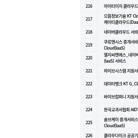
216
아이티이지 클라우드
으뜸정보기술 KT Clou
217
케이티클라우드(Daa
218
네이버클라우드 서비스 
쿠로엔시스 중개서비스 
219
Cloud(IaaS)
엘지씨엔에스_네이
220
(IaaS) 서비스
221
하이브시스템 지원
222
데이타뱅크 KT G_Clou
223
바이브컴퍼니 지원
224
한국교과서협회 AID
솔브케이 중개서비스 f
225
Cloud(IaaS)
226
클라우다이크 공공