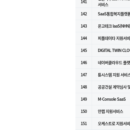
141
서비스
142
SaaS통합복지플랫폼(Fo
143
온고테크 IaaS(NHN
144
피플데이타 지원서
145
DIGITAL TWIN CL
146
네이버클라우드 플랫폼 
147
튠시스템 지원 서비
148
공공건설 계약심사 
149
M-Console SaaS
150
안랩 지원서비스
151
오케스트로 지원서