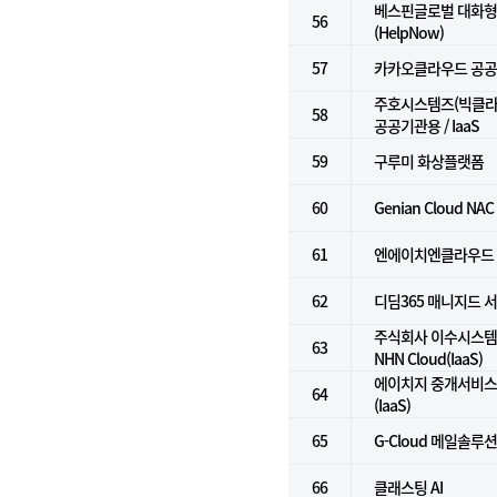
베스핀글로벌 대화형 
56
(HelpNow)
57
카카오클라우드 공
주호시스템즈(빅클라우
58
공공기관용 / IaaS
59
구루미 화상플랫폼
60
Genian Cloud NAC
61
엔에이치엔클라우드
62
디딤365 매니지드 
주식회사 이수시스템 
63
NHN Cloud(IaaS)
에이치지 중개서비스 
64
(IaaS)
65
G-Cloud 메일솔루
66
클래스팅 AI