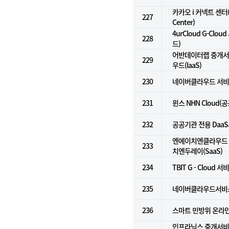
카카오 i 커넥트 센터(K
227
Center)
4urCloud G-Cl
228
드)
어반데이터랩 중개서비
229
우드(IaaS)
230
네이버클라우드 서비스 
231
윈스 NHN Cloud(
232
공공기관 전용 DaaS서
엔에이치엔클라우드 Do
233
치엔두레이(SaaS)
234
TBIT G - Cloud 서
235
네이버클라우드서비스(
236
스마트 민방위 온라
인프라닉스 중개서비스