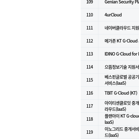
109
Genian Security P
110
4urCloud
111
네이버클라우드 지
112
메가존 KT G-Clou
113
IDINO G-Cloud for
114
으뜸정보기술 지원
베스핀글로벌 공공기
115
서비스(IaaS)
116
TBIT G-Cloud (KT)
아이티센클로잇 중개서
117
라우드(IaaS)
플랜아이 KT G-clo
118
IaaS)
이노그리드 중개서비스
119
드(IaaS)