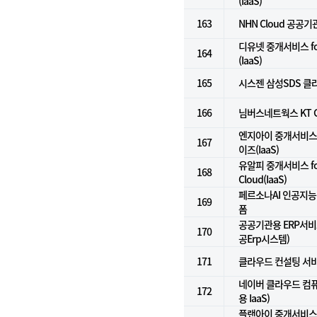
(IaaS)
163
NHN Cloud 공공기관
디유넷 중개서비스 f
164
(IaaS)
165
시스젠 삼성SDS 클라
166
님버스네트웍스 KT G
엔지아이 중개서비스 
167
이즈(IaaS)
유알피 중개서비스 for
168
Cloud(IaaS)
페르소나AI 인공지능컨
169
폼
공공기관용 ERP서비스(
170
공Erp시스템)
171
클라우드 컨설팅 서
네이버 클라우드 컴
172
용 IaaS)
플랜아이 중개서비스 