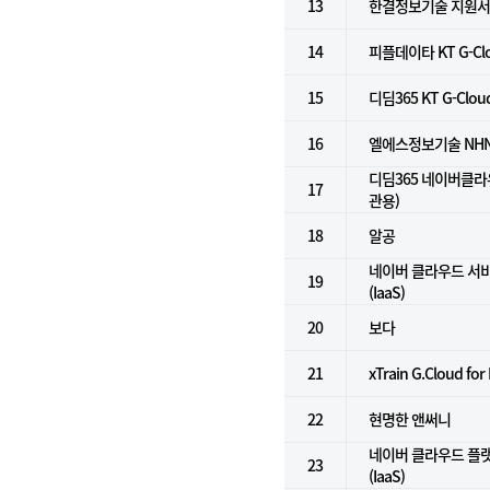
13
한결정보기술 지원
14
피플데이타 KT G-Clo
15
디딤365 KT G-Clou
16
엘에스정보기술 NHN Cl
디딤365 네이버클라
17
관용)
18
알공
네이버 클라우드 서
19
(IaaS)
20
보다
21
xTrain G.Cloud for
22
현명한 앤써니
네이버 클라우드 플
23
(IaaS)