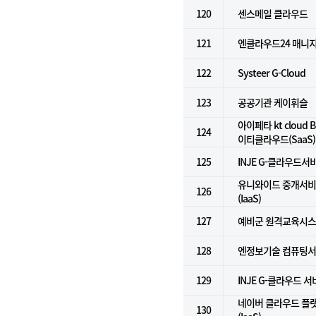
120
센스메일 클라우드
121
엔클라우드24 매니
122
Systeer G-Cloud
123
공공기관 케이휘슬
아이페타 kt cloud Bi
124
이티클라우드(SaaS)
125
INJE G-클라우드서비
유니와이드 중개서비스
126
(IaaS)
127
예비군 원격교육시
128
엔정보기술 컴퓨팅서비
129
INJE G-클라우드 
네이버 클라우드 플
130