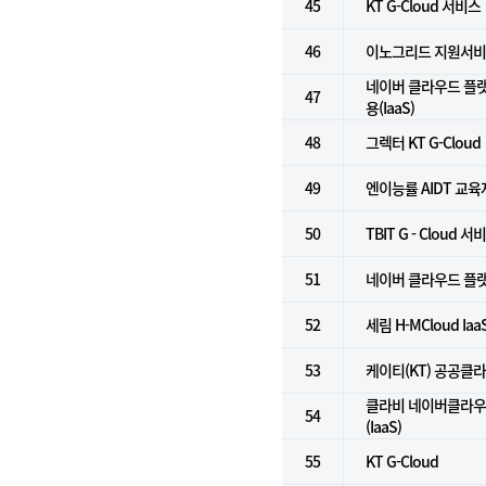
45
KT G-Cloud 서비스
46
이노그리드 지원서
네이버 클라우드 플
47
용(IaaS)
48
그렉터 KT G-Cloud
49
엔이능률 AIDT 교
50
TBIT G - Cloud 서
51
네이버 클라우드 플랫폼
52
세림 H-MCloud Ia
53
케이티(KT) 공공클
클라비 네이버클라우
54
(IaaS)
55
KT G-Cloud