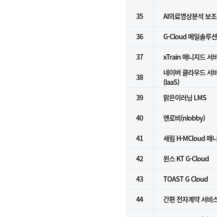
35
AI의료영상분석 보
36
G-Cloud 메일솔루
37
xTrain 매니지드 서
네이버 클라우드 서
38
(IaaS)
39
맑은이러닝 LMS
40
엔로비(nlobby)
41
세림 H-MCloud 
42
윈스 KT G-Cloud
43
TOAST G Cloud
44
간편 전자계약 서비