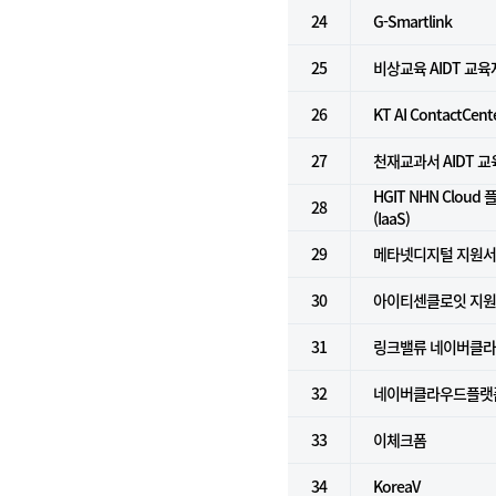
24
G-Smartlink
25
비상교육 AIDT 교
26
KT AI ContactCent
27
천재교과서 AIDT 
HGIT NHN Clou
28
(IaaS)
29
메타넷디지털 지원
30
아이티센클로잇 지
31
링크밸류 네이버클라우
32
네이버클라우드플랫폼 
33
이체크폼
34
KoreaV