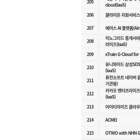
205
cloud(IaaS)
206
클라이온 지원서비스
207
에어스 AI 플랫폼(Airs 
이노그리드 중개서비스
208
라이즈(IaaS)
209
xTrain G-Cloud for
유니와이드 삼성SD
210
(IaaS)
퓨전소프트 네이버 클
211
기관용)
카카오 엔터프라이즈 i
212
(IaaS)
213
아이티아이즈 클라우
214
ACMEi
215
OTWO with NHN