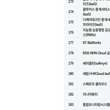
173
이즈(IaaS)
클루커스 중개서비스 
174
(IaaS)
디케이테크인 중개서비
175
프라이즈(IaaS)
지능형 능동행정 공
176
스(PAMs)
177
KT BizWorks
178
KSIS NHN Cloud 
179
세이플린(saferyn)
180
세림 H-MCloud Ia
181
스패로우 클라우드
182
지니아튜터
183
통합모니터링시스템(Ze