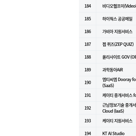
184
비디오헬프미(Videoh
185
하이웍스 공공메일
186
가비아 지원서비스
187
젭 퀴즈(ZEP QUIZ)
188
올리사이트 GOV (Olly
189
과학동아AiR
엠티씨엠 Dooray 
190
(SaaS)
191
케이티 중개서비스 for 
근남정보기술 중개서비스
192
Cloud (IaaS)
193
케이티 지원서비스
194
KT AI Studio