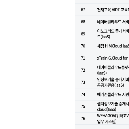
67
천재교육 AIDT 교
68
네이버클라우드 서비
이노그리드 중개서비스
69
드(IaaS)
70
세림 H-MCloud Iaa
71
xTrain G.Cloud fo
네이버클라우드플랫폼
72
(IaaS)
인정보기술 중개서비스
73
공공기관용(IaaS)
74
메가존클라우드 지
샘터정보기술 중개서비스
75
cloud(IaaS)
WEHAGOV(위하고
76
업무 시스템)