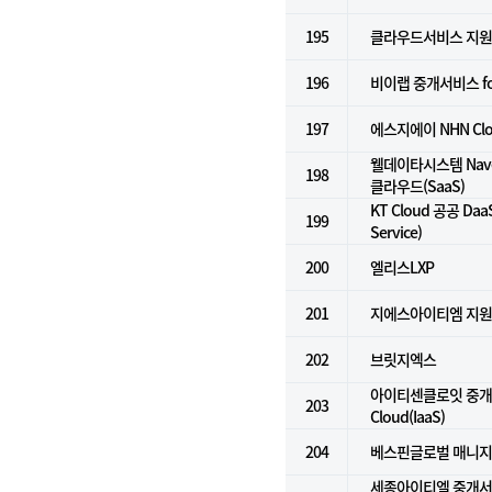
195
클라우드서비스 지원
196
비이랩 중개서비스 for k
197
에스지에이 NHN Cl
웰데이타시스템 Naver
198
클라우드(SaaS)
KT Cloud 공공 DaaS
199
Service)
200
엘리스LXP
201
지에스아이티엠 지
202
브릿지엑스
아이티센클로잇 중개서
203
Cloud(IaaS)
204
베스핀글로벌 매니지
세종아이티엘 중개서비스