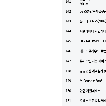
141
서비스
142
SaaS통합복지플랫폼(Fo
143
온고테크 IaaS(NHN
144
피플데이타 지원서
145
DIGITAL TWIN CL
146
네이버클라우드 플랫폼 
147
튠시스템 지원 서비
148
공공건설 계약심사 
149
M-Console SaaS
150
안랩 지원서비스
151
오케스트로 지원서