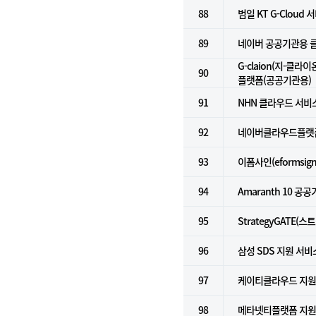
88
범일 KT G-Cloud 서
89
네이버 공공기관용 클라
G-claion(지-클라
90
플랫폼(공공기관용)
91
NHN 클라우드 서비스
92
네이버클라우드플랫폼 
93
이폼사인(eformsign
94
Amaranth 10 공
95
StrategyGATE(
96
삼성 SDS 지원 서비
97
케이티클라우드 지
98
메타넷티플랫폼 지