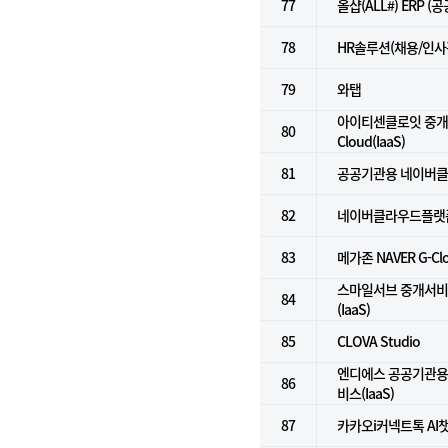
77
올샵(ALL#) ERP (
78
HR솔루션(채용/인사
79
와탭
아이티센클로잇 중개서
80
Cloud(IaaS)
81
공공기관용 네이버클라
82
네이버클라우드플랫폼(
83
메가존 NAVER G-C
스마일서브 중개서비스 f
84
(IaaS)
85
CLOVA Studio
엔디에스 공공기관용
86
비스(IaaS)
87
카카오i커넥트톡 AI