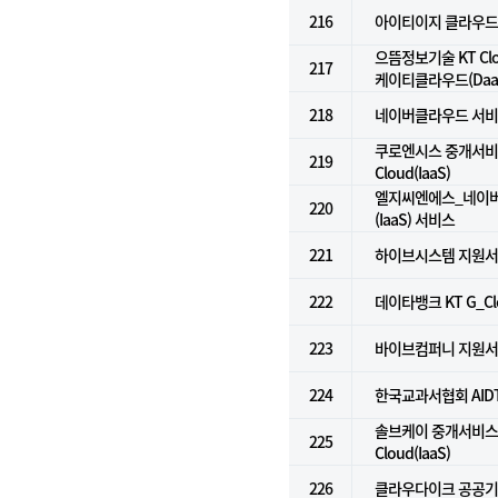
216
아이티이지 클라우드
으뜸정보기술 KT Clou
217
케이티클라우드(Daa
218
네이버클라우드 서비스 
쿠로엔시스 중개서비스 
219
Cloud(IaaS)
엘지씨엔에스_네이
220
(IaaS) 서비스
221
하이브시스템 지원
222
데이타뱅크 KT G_Clou
223
바이브컴퍼니 지원
224
한국교과서협회 AID
솔브케이 중개서비스 f
225
Cloud(IaaS)
226
클라우다이크 공공