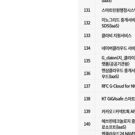
(IaaS)
131
스마트민원행정시스
이노그리드 중개서비스
132
SDS(IaaS)
133
클라비 지원서비스
134
네이버클라우드 서비
G_claion(지_클라
135
랫폼(공공기관용)
엔삼클라우드 중개서비
136
우드(IaaS)
137
RFC G-Cloud for N
138
KT GiGAsafe 
139
카카오 i 커넥트톡 A
에쓰핀테크놀로지 중개
140
로소프트(IaaS)
엔클라우드24 NAVE