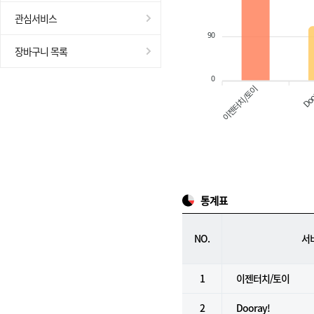
관심서비스
90
장바구니 목록
0
이젠터치/토이
Doo
통계표
NO.
서
1
이젠터치/토이
2
Dooray!