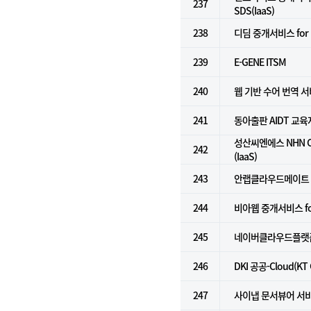
237
SDS(IaaS)
238
디딤 중개서비스 for N
239
E-GENE ITSM
240
웹 기반 수어 번역 
241
동아출판 AIDT 교
성산씨엔에스 NHN C
242
(IaaS)
243
안랩클라우드메이트
244
비아웹 중개서비스 for k
245
네이버클라우드플랫폼 
246
DKI 공공-Cloud(KT
247
사이냅 문서뷰어 서