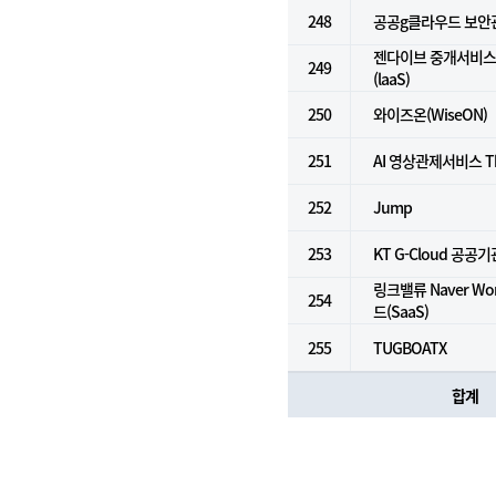
248
공공g클라우드 보안
젠다이브 중개서비스 
249
(laaS)
250
와이즈온(WiseON)
251
AI 영상관제서비스 Th
252
Jump
253
KT G-Cloud 공공기
링크밸류 Naver Wo
254
드(SaaS)
255
TUGBOATX
합계