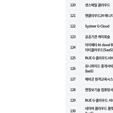
120
센스메일 클라우드
121
엔클라우드24 매니
122
Systeer G-Cloud
123
공공기관 케이휘슬
아이페타 kt cloud Bi
124
이티클라우드(SaaS)
125
INJE G-클라우드서비
유니와이드 중개서비스
126
(IaaS)
127
예비군 원격교육시
128
엔정보기술 컴퓨팅서비
129
INJE G-클라우드 
네이버 클라우드 플
130