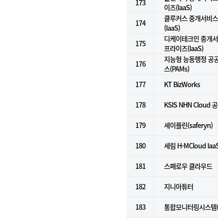
173
이즈(IaaS)
클루커스 중개서비스 
174
(IaaS)
디케이테크인 중개서비
175
프라이즈(IaaS)
지능형 능동행정 공
176
스(PAMs)
177
KT BizWorks
178
KSIS NHN Cloud 
179
세이플린(saferyn)
180
세림 H-MCloud Ia
181
스패로우 클라우드
182
지니아튜터
183
통합모니터링시스템(Ze