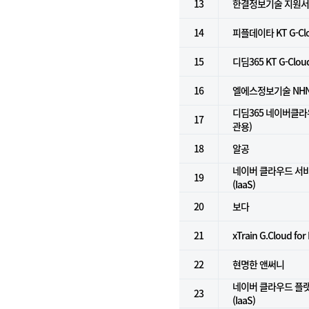
13
한결정보기술 지원
14
피플데이타 KT G-Clo
15
디딤365 KT G-Clou
16
엘에스정보기술 NHN Cl
디딤365 네이버클라
17
관용)
18
알공
네이버 클라우드 서
19
(IaaS)
20
보다
21
xTrain G.Cloud for
22
현명한 앤써니
네이버 클라우드 플
23
(IaaS)