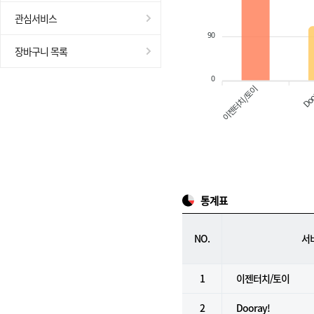
관심서비스
90
장바구니 목록
0
이젠터치/토이
Doo
통계표
NO.
서
1
이젠터치/토이
2
Dooray!