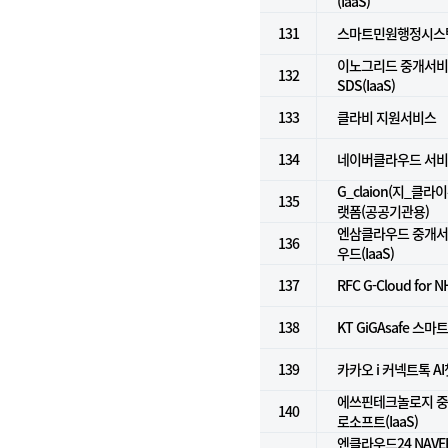
(IaaS)
131
스마트민원행정시스
이노그리드 중개서비스
132
SDS(IaaS)
133
클라비 지원서비스
134
네이버클라우드 서비
G_claion(지_클라
135
랫폼(공공기관용)
엔삼클라우드 중개서비
136
우드(IaaS)
137
RFC G-Cloud for N
138
KT GiGAsafe 
139
카카오 i 커넥트톡 A
에쓰핀테크놀로지 중개
140
로소프트(IaaS)
엔클라우드24 NAVE