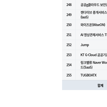
248
공공g클라우드 보안
젠다이브 중개서비스 
249
(laaS)
250
와이즈온(WiseON)
251
AI 영상관제서비스 Th
252
Jump
253
KT G-Cloud 공공기
링크밸류 Naver Wo
254
드(SaaS)
255
TUGBOATX
합계