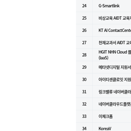
24
G-Smartlink
25
비상교육 AIDT 교
26
KT AI ContactCent
27
천재교과서 AIDT 
HGIT NHN Clou
28
(IaaS)
29
메타넷디지털 지원
30
아이티센클로잇 지
31
링크밸류 네이버클라우
32
네이버클라우드플랫폼 
33
이체크폼
34
KoreaV