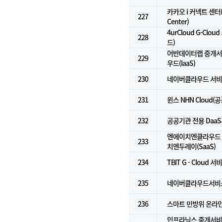
카카오 i 커넥트 센터(K
227
Center)
4urCloud G-Cl
228
드)
어반데이터랩 중개서비
229
우드(IaaS)
230
네이버클라우드 서비스 
231
윈스 NHN Cloud(
232
공공기관 전용 DaaS서
엔에이치엔클라우드 Do
233
치엔두레이(SaaS)
234
TBIT G - Cloud 서
235
네이버클라우드서비스(
236
스마트 민방위 온라
인프라닉스 중개서비스