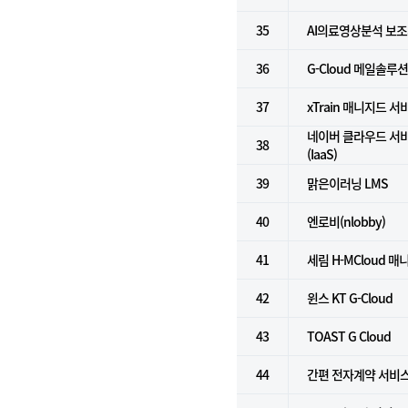
35
AI의료영상분석 보
36
G-Cloud 메일솔루
37
xTrain 매니지드 서
네이버 클라우드 서
38
(IaaS)
39
맑은이러닝 LMS
40
엔로비(nlobby)
41
세림 H-MCloud 
42
윈스 KT G-Cloud
43
TOAST G Cloud
44
간편 전자계약 서비