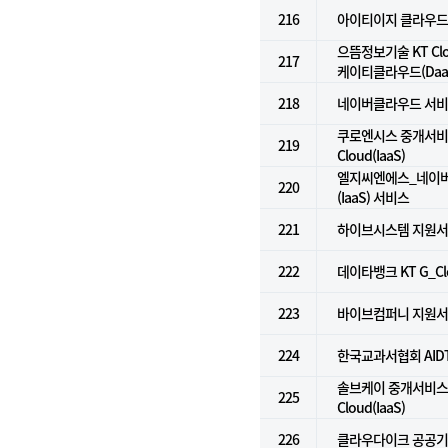
216
아이티이지 클라우드
으뜸정보기술 KT Clou
217
케이티클라우드(Daa
218
네이버클라우드 서비스 
쿠로엔시스 중개서비스 
219
Cloud(IaaS)
엘지씨엔에스_네이
220
(IaaS) 서비스
221
하이브시스템 지원
222
데이타뱅크 KT G_Clou
223
바이브컴퍼니 지원
224
한국교과서협회 AID
솔브케이 중개서비스 f
225
Cloud(IaaS)
226
클라우다이크 공공