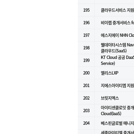
195
클라우드서비스 지원
196
비이랩 중개서비스 for k
197
에스지에이 NHN Cl
웰데이타시스템 Naver
198
클라우드(SaaS)
KT Cloud 공공 DaaS
199
Service)
200
엘리스LXP
201
지에스아이티엠 지
202
브릿지엑스
아이티센클로잇 중개서
203
Cloud(IaaS)
204
베스핀글로벌 매니지
세종아이티엘 중개서비스