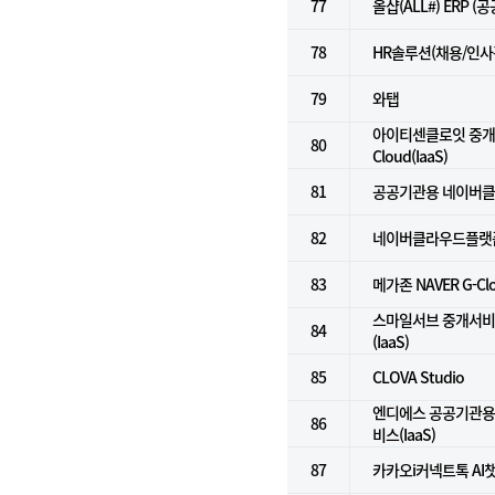
77
올샵(ALL#) ERP (
78
HR솔루션(채용/인사
79
와탭
아이티센클로잇 중개서
80
Cloud(IaaS)
81
공공기관용 네이버클라
82
네이버클라우드플랫폼(
83
메가존 NAVER G-C
스마일서브 중개서비스 f
84
(IaaS)
85
CLOVA Studio
엔디에스 공공기관용
86
비스(IaaS)
87
카카오i커넥트톡 AI