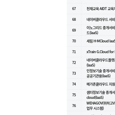
67
천재교육 AIDT 교
68
네이버클라우드 서비
이노그리드 중개서비스
69
드(IaaS)
70
세림 H-MCloud Iaa
71
xTrain G.Cloud fo
네이버클라우드플랫폼
72
(IaaS)
인정보기술 중개서비스
73
공공기관용(IaaS)
74
메가존클라우드 지
샘터정보기술 중개서비스
75
cloud(IaaS)
WEHAGOV(위하고
76
업무 시스템)