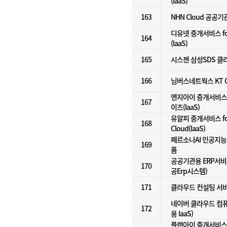
(IaaS)
163
NHN Cloud 공공기관
디유넷 중개서비스 f
164
(IaaS)
165
시스젠 삼성SDS 클라
166
님버스네트웍스 KT G
엔지아이 중개서비스 
167
이즈(IaaS)
유알피 중개서비스 for
168
Cloud(IaaS)
페르소나AI 인공지능컨
169
폼
공공기관용 ERP서비스(
170
공Erp시스템)
171
클라우드 컨설팅 서
네이버 클라우드 컴
172
용 IaaS)
플랜아이 중개서비스 