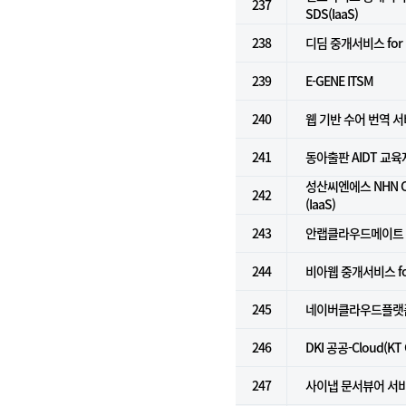
237
SDS(IaaS)
238
디딤 중개서비스 for N
239
E-GENE ITSM
240
웹 기반 수어 번역 
241
동아출판 AIDT 교
성산씨엔에스 NHN C
242
(IaaS)
243
안랩클라우드메이트
244
비아웹 중개서비스 for k
245
네이버클라우드플랫폼 
246
DKI 공공-Cloud(KT
247
사이냅 문서뷰어 서