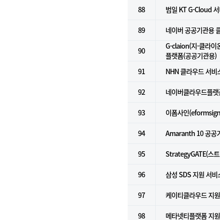
88
범일 KT G-Cloud 서
89
네이버 공공기관용 클라
G-claion(지-클라
90
플랫폼(공공기관용)
91
NHN 클라우드 서비스
92
네이버클라우드플랫폼 
93
이폼사인(eformsign
94
Amaranth 10 공
95
StrategyGATE(
96
삼성 SDS 지원 서비
97
케이티클라우드 지
98
메타넷티플랫폼 지