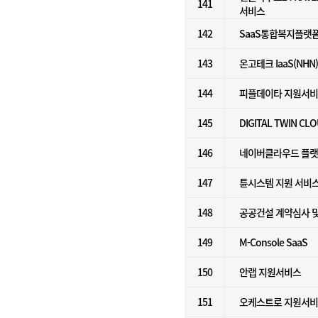
141
서비스
142
SaaS통합복지플랫폼(Fo
143
온고테크 IaaS(NHN
144
피플데이타 지원서
145
DIGITAL TWIN CL
146
네이버클라우드 플랫폼 
147
튠시스템 지원 서비
148
공공건설 계약심사 
149
M-Console SaaS
150
안랩 지원서비스
151
오케스트로 지원서