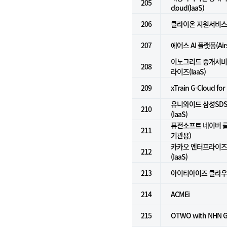
205
cloud(IaaS)
206
클라이온 지원서비스
207
에어스 AI 플랫폼(Airs 
이노그리드 중개서비스
208
라이즈(IaaS)
209
xTrain G-Cloud for
유니와이드 삼성SD
210
(IaaS)
퓨전소프트 네이버 클
211
기관용)
카카오 엔터프라이즈 i
212
(IaaS)
213
아이티아이즈 클라우
214
ACMEi
215
OTWO with NHN