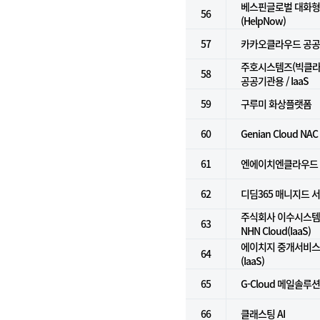
베스핀글로벌 대화형 
56
(HelpNow)
57
카카오클라우드 공
주호시스템즈(빅클라우
58
공공기관용 / IaaS
59
구루미 화상플랫폼
60
Genian Cloud NAC
61
엔에이치엔클라우드
62
디딤365 매니지드 
주식회사 이수시스템 
63
NHN Cloud(IaaS)
에이치지 중개서비스 
64
(IaaS)
65
G-Cloud 메일솔루
66
클래스팅 AI