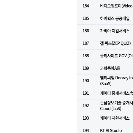
184
비디오헬프미(Videoh
185
하이웍스 공공메일
186
가비아 지원서비스
187
젭 퀴즈(ZEP QUIZ)
188
올리사이트 GOV (Olly
189
과학동아AiR
엠티씨엠 Dooray 
190
(SaaS)
191
케이티 중개서비스 for 
근남정보기술 중개서비스
192
Cloud (IaaS)
193
케이티 지원서비스
194
KT AI Studio