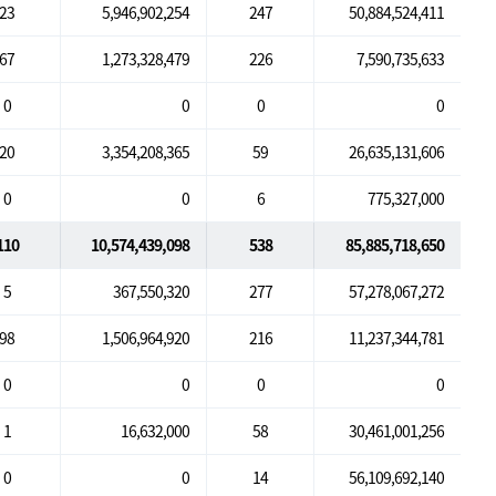
23
5,946,902,254
247
50,884,524,411
67
1,273,328,479
226
7,590,735,633
0
0
0
0
20
3,354,208,365
59
26,635,131,606
0
0
6
775,327,000
110
10,574,439,098
538
85,885,718,650
5
367,550,320
277
57,278,067,272
98
1,506,964,920
216
11,237,344,781
0
0
0
0
1
16,632,000
58
30,461,001,256
0
0
14
56,109,692,140