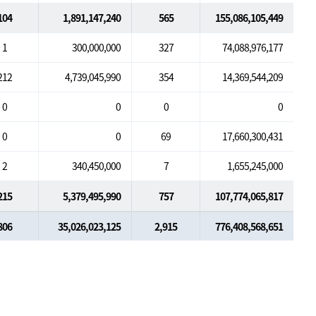
104
1,891,147,240
565
155,086,105,449
1
300,000,000
327
74,088,976,177
212
4,739,045,990
354
14,369,544,209
0
0
0
0
0
0
69
17,660,300,431
2
340,450,000
7
1,655,245,000
215
5,379,495,990
757
107,774,065,817
806
35,026,023,125
2,915
776,408,568,651