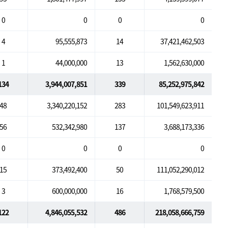
0
0
0
0
4
95,555,873
14
37,421,462,503
1
44,000,000
13
1,562,630,000
134
3,944,007,851
339
85,252,975,842
48
3,340,220,152
283
101,549,623,911
56
532,342,980
137
3,688,173,336
0
0
0
0
15
373,492,400
50
111,052,290,012
3
600,000,000
16
1,768,579,500
122
4,846,055,532
486
218,058,666,759