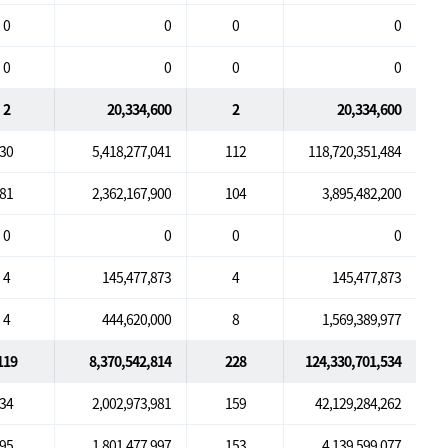
0
0
0
0
0
0
0
0
2
20,334,600
2
20,334,600
30
5,418,277,041
112
118,720,351,484
81
2,362,167,900
104
3,895,482,200
0
0
0
0
4
145,477,873
4
145,477,873
4
444,620,000
8
1,569,389,977
119
8,370,542,814
228
124,330,701,534
34
2,002,973,981
159
42,129,284,262
95
1,801,477,997
153
4,139,599,077