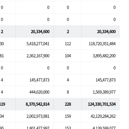
0
0
0
0
0
0
0
0
2
20,334,600
2
20,334,600
30
5,418,277,041
112
118,720,351,484
81
2,362,167,900
104
3,895,482,200
0
0
0
0
4
145,477,873
4
145,477,873
4
444,620,000
8
1,569,389,977
119
8,370,542,814
228
124,330,701,534
34
2,002,973,981
159
42,129,284,262
95
1,801,477,997
153
4,139,599,077