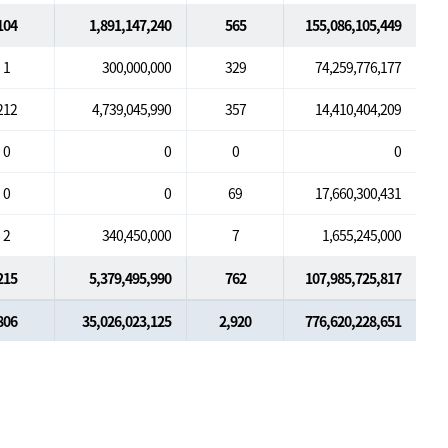
104
1,891,147,240
565
155,086,105,449
1
300,000,000
329
74,259,776,177
212
4,739,045,990
357
14,410,404,209
0
0
0
0
0
0
69
17,660,300,431
2
340,450,000
7
1,655,245,000
215
5,379,495,990
762
107,985,725,817
806
35,026,023,125
2,920
776,620,228,651