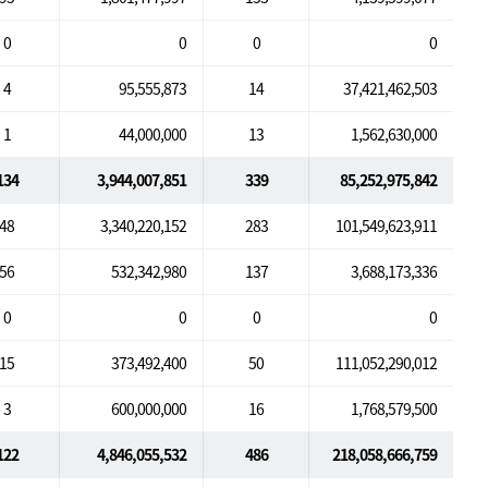
0
0
0
0
4
95,555,873
14
37,421,462,503
1
44,000,000
13
1,562,630,000
134
3,944,007,851
339
85,252,975,842
48
3,340,220,152
283
101,549,623,911
56
532,342,980
137
3,688,173,336
0
0
0
0
15
373,492,400
50
111,052,290,012
3
600,000,000
16
1,768,579,500
122
4,846,055,532
486
218,058,666,759