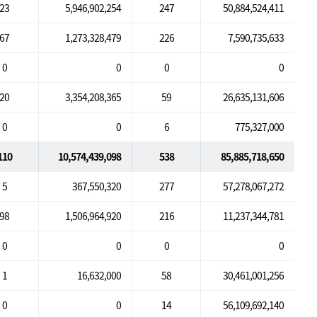
23
5,946,902,254
247
50,884,524,411
67
1,273,328,479
226
7,590,735,633
0
0
0
0
20
3,354,208,365
59
26,635,131,606
0
0
6
775,327,000
110
10,574,439,098
538
85,885,718,650
5
367,550,320
277
57,278,067,272
98
1,506,964,920
216
11,237,344,781
0
0
0
0
1
16,632,000
58
30,461,001,256
0
0
14
56,109,692,140