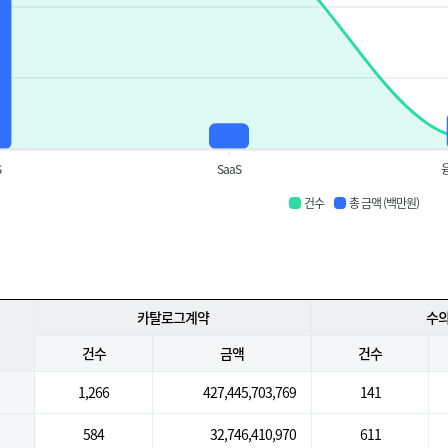
S
SaaS
건수
총 금액 (백만원)
카탈로그계약
수
건수
금액
건수
1,266
427,445,703,769
141
584
32,746,410,970
611