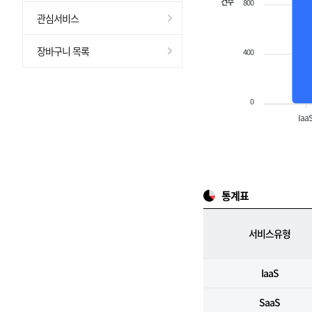
건수
800
관심서비스
장바구니 목록
400
0
Iaa
통계표
서비스유형
IaaS
SaaS