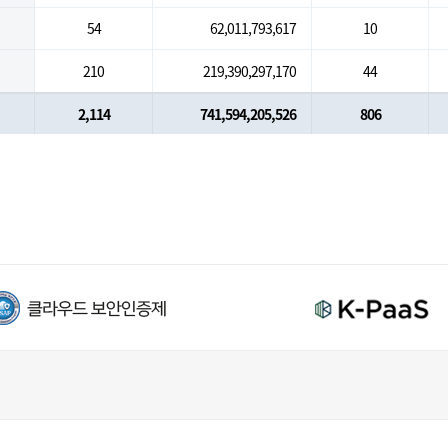
54
62,011,793,617
10
210
219,390,297,170
44
2,114
741,594,205,526
806