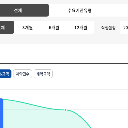
전체
수요기관유형
전체
3개월
6개월
12개월
직접설정
&금액
계약건수
계약금액