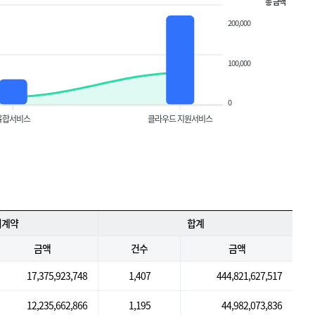
총 금액
200,000
100,000
0
융합서비스
클라우드 지원서비스
의계약
합계
금액
건수
금액
17,375,923,748
1,407
444,821,627,517
12,235,662,866
1,195
44,982,073,836