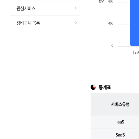
건수
800
관심서비스
장바구니 목록
400
0
Iaa
통계표
서비스유형
IaaS
SaaS