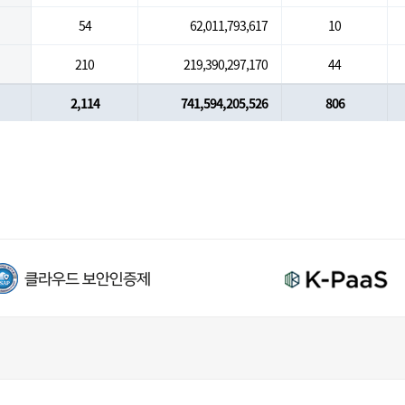
54
62,011,793,617
10
210
219,390,297,170
44
2,114
741,594,205,526
806