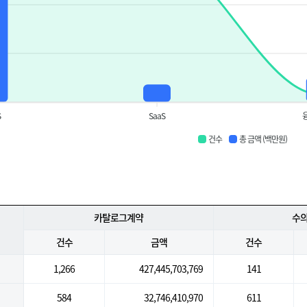
S
SaaS
건수
총 금액 (백만원)
카탈로그계약
수
건수
금액
건수
1,266
427,445,703,769
141
584
32,746,410,970
611