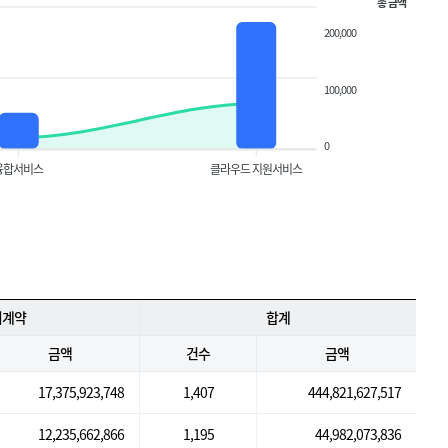
총 금액
200,000
100,000
0
융합서비스
클라우드 지원서비스
의계약
합계
금액
건수
금액
17,375,923,748
1,407
444,821,627,517
12,235,662,866
1,195
44,982,073,836