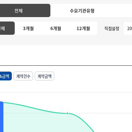
전체
수요기관유형
전체
3개월
6개월
12개월
직접설정
&금액
계약건수
계약금액