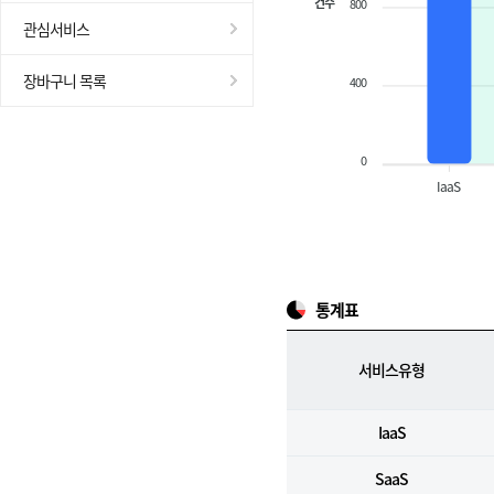
건수
800
관심서비스
장바구니 목록
400
0
IaaS
통계표
서비스유형
IaaS
SaaS