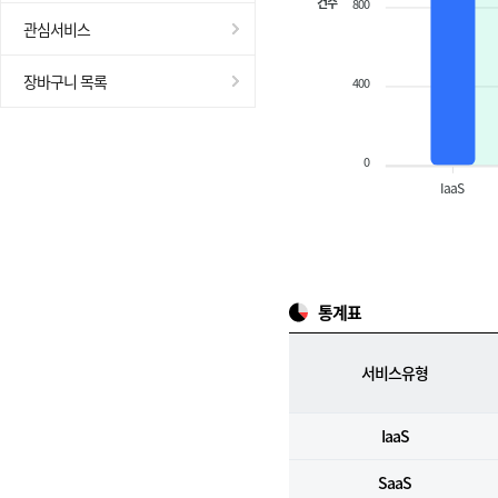
건수
800
관심서비스
장바구니 목록
400
0
IaaS
통계표
서비스유형
IaaS
SaaS