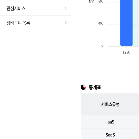
건수
800
관심서비스
장바구니 목록
400
0
IaaS
통계표
서비스유형
IaaS
SaaS