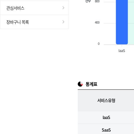
건수
800
관심서비스
장바구니 목록
400
0
IaaS
통계표
서비스유형
IaaS
SaaS