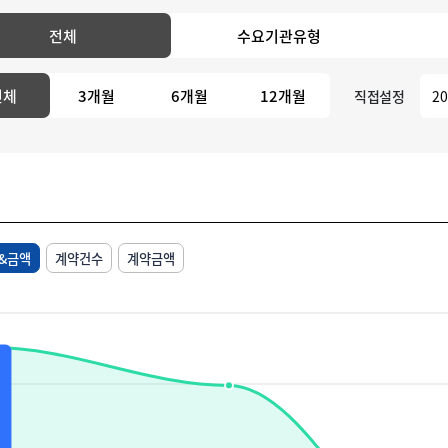
전체
수요기관유형
전체
3개월
6개월
12개월
직접설정
&금액
계약건수
계약금액