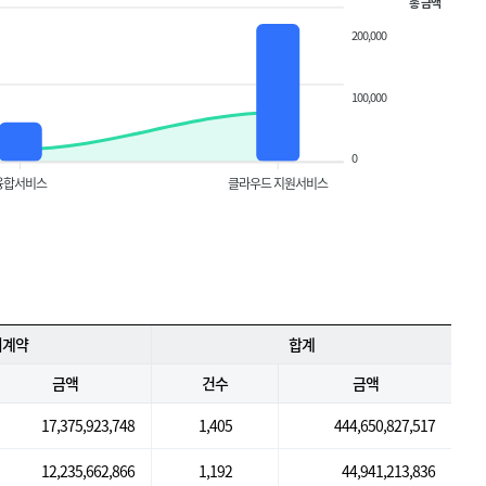
총 금액
200,000
100,000
0
융합서비스
클라우드 지원서비스
의계약
합계
금액
건수
금액
17,375,923,748
1,405
444,650,827,517
12,235,662,866
1,192
44,941,213,836