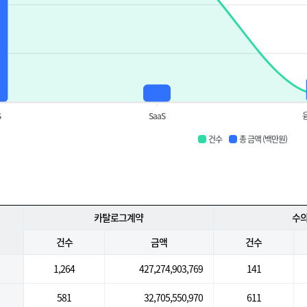
S
SaaS
건수
총 금액 (백만원)
카탈로그계약
수
건수
금액
건수
1,264
427,274,903,769
141
581
32,705,550,970
611