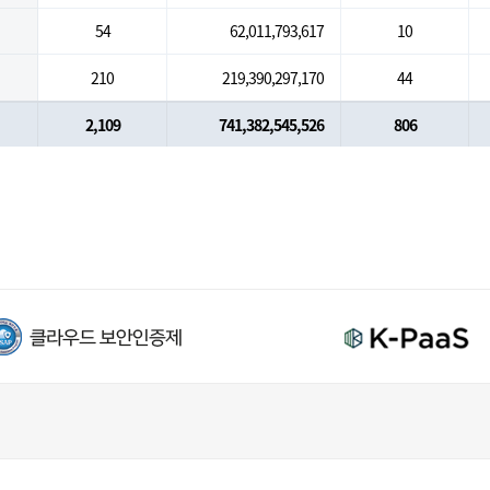
54
62,011,793,617
10
210
219,390,297,170
44
2,109
741,382,545,526
806