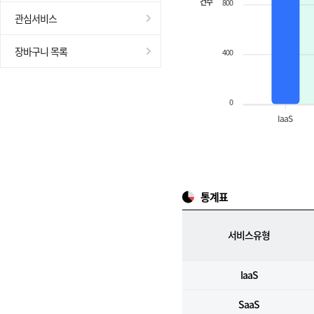
건수
800
관심서비스
장바구니 목록
400
0
IaaS
통계표
서비스유형
IaaS
SaaS