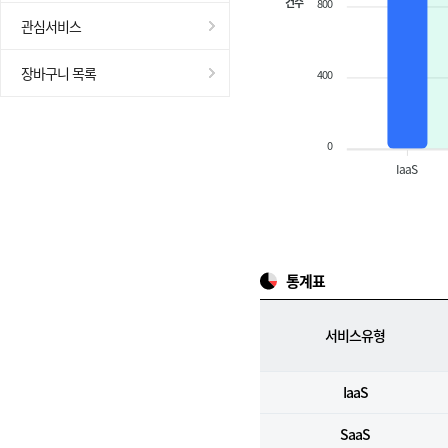
건수
800
관심서비스
장바구니 목록
400
0
IaaS
통계표
서비스유형
IaaS
SaaS