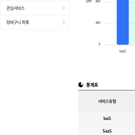
건수
800
관심서비스
장바구니 목록
400
0
IaaS
통계표
서비스유형
IaaS
SaaS