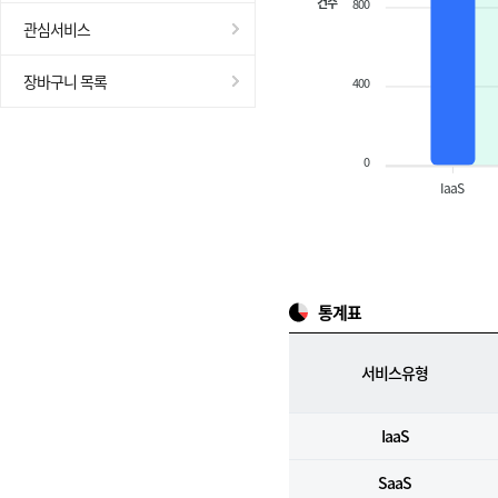
건수
800
관심서비스
장바구니 목록
400
0
IaaS
통계표
서비스유형
IaaS
SaaS