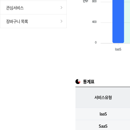
건수
800
관심서비스
장바구니 목록
400
0
IaaS
통계표
서비스유형
IaaS
SaaS