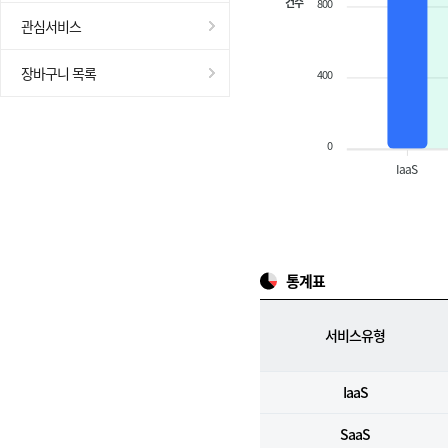
건수
800
관심서비스
장바구니 목록
400
0
IaaS
통계표
서비스유형
IaaS
SaaS