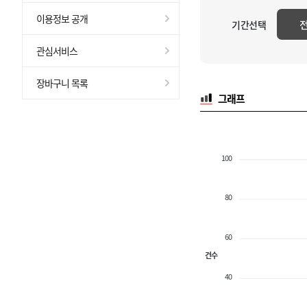
이용정보 공개
기간선택
관심서비스
장바구니 목록
그래프
100
80
60
건수
40