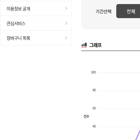
이용정보 공개
전체
기간선택
관심서비스
장바구니 목록
그래프
100
80
60
건수
40