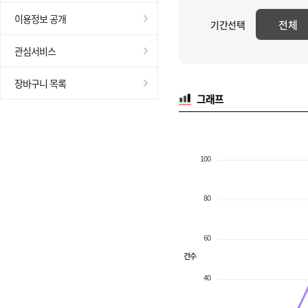
이용정보 공개
전체
기간선택
관심서비스
장바구니 목록
그래프
100
80
60
건수
40