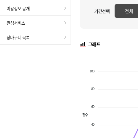
이용정보 공개
전체
기간선택
관심서비스
장바구니 목록
그래프
100
80
60
건수
40