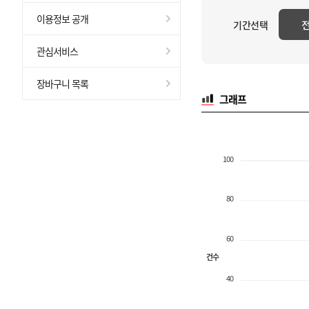
이용정보 공개
기간선택
관심서비스
장바구니 목록
그래프
100
80
60
건수
40