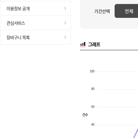
이용정보 공개
전체
기간선택
관심서비스
장바구니 목록
그래프
100
80
60
건수
40