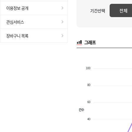
이용정보 공개
전체
기간선택
관심서비스
장바구니 목록
그래프
100
80
60
건수
40