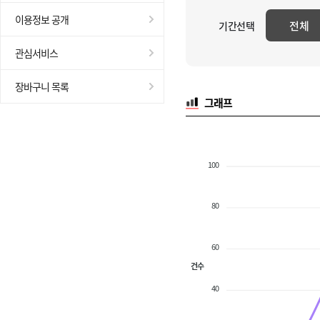
이용정보 공개
전체
기간선택
관심서비스
장바구니 목록
그래프
100
80
60
건수
40