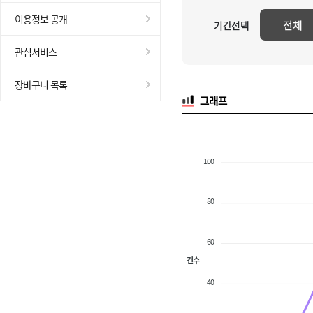
이용정보 공개
전체
기간선택
관심서비스
장바구니 목록
그래프
100
80
60
건수
40