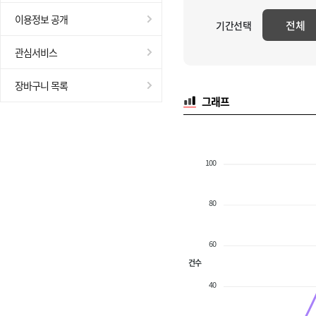
이용정보 공개
전체
기간선택
관심서비스
장바구니 목록
그래프
100
80
60
건수
40