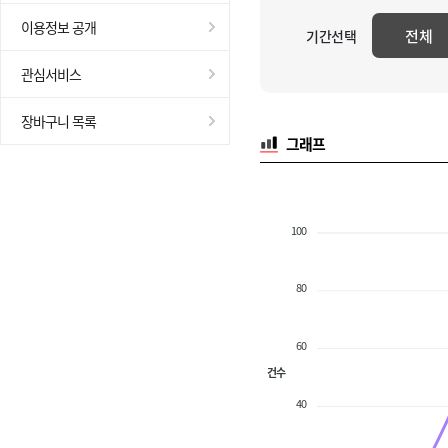
이용정보 공개
전체
기간선택
관심서비스
장바구니 목록
그래프
100
80
60
건수
40