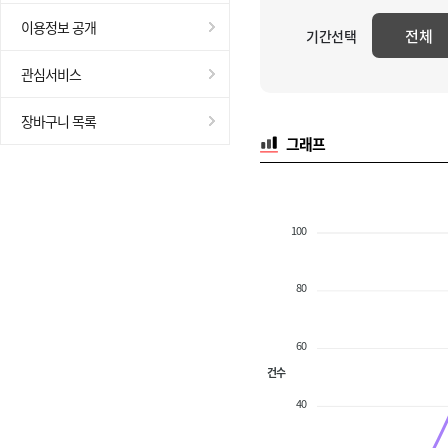
이용정보 공개
전체
기간선택
관심서비스
장바구니 목록
그래프
100
80
60
건수
40