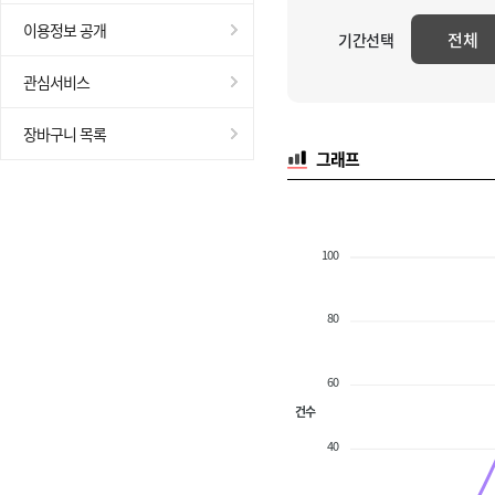
이용정보 공개
전체
기간선택
관심서비스
장바구니 목록
그래프
100
80
60
건수
40