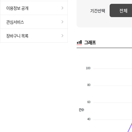
이용정보 공개
전체
기간선택
관심서비스
장바구니 목록
그래프
100
80
60
건수
40