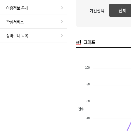
이용정보 공개
전체
기간선택
관심서비스
장바구니 목록
그래프
100
80
60
건수
40