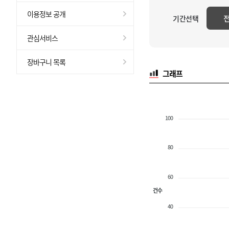
이용정보 공개
기간선택
관심서비스
장바구니 목록
그래프
100
80
60
건수
40