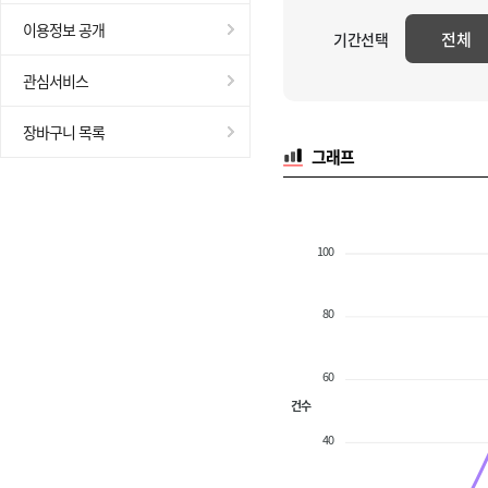
이용정보 공개
전체
기간선택
관심서비스
장바구니 목록
그래프
100
80
60
건수
40