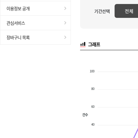
이용정보 공개
전체
기간선택
관심서비스
장바구니 목록
그래프
100
80
60
건수
40