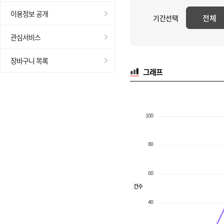
이용정보 공개
전체
기간선택
관심서비스
장바구니 목록
그래프
100
80
60
건수
40