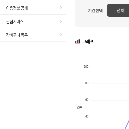
이용정보 공개
전체
기간선택
관심서비스
장바구니 목록
그래프
100
80
60
건수
40