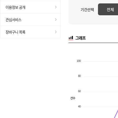
이용정보 공개
전체
기간선택
관심서비스
장바구니 목록
그래프
100
80
60
건수
40