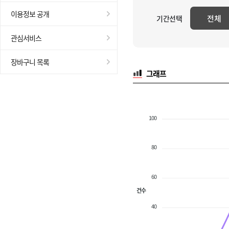
이용정보 공개
전체
기간선택
관심서비스
장바구니 목록
그래프
100
80
60
건수
40