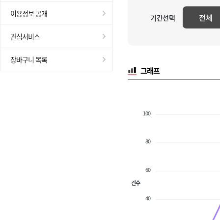
이용정보 공개
전체
기간선택
관심서비스
장바구니 목록
그래프
100
80
60
건수
40