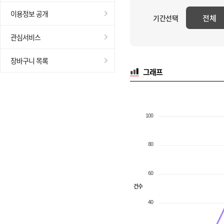
이용정보 공개
전체
기간선택
관심서비스
장바구니 목록
그래프
100
80
60
건수
40