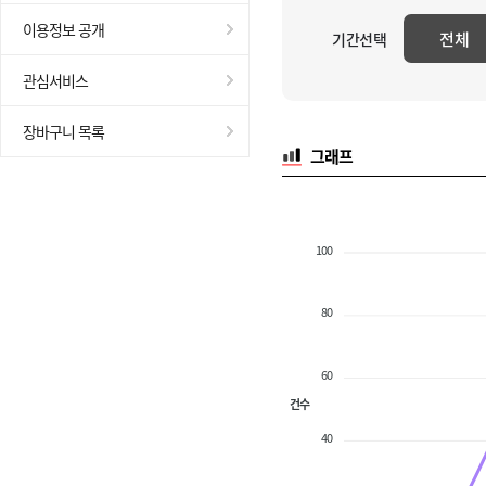
이용정보 공개
전체
기간선택
관심서비스
장바구니 목록
그래프
100
80
60
건수
40