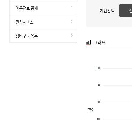
이용정보 공개
기간선택
관심서비스
장바구니 목록
그래프
100
80
60
건수
40