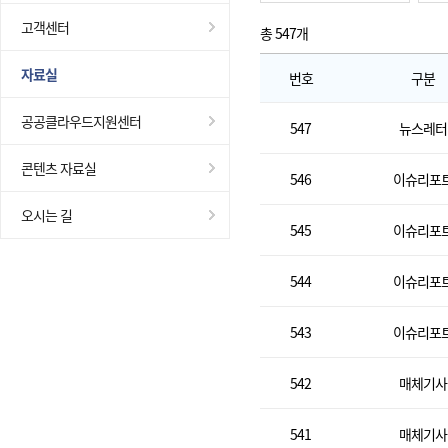
고객센터
총 547
개
자료실
번호
구분
공공클라우드지원센터
547
뉴스레터
콘텐츠 자료실
546
이슈리포
오시는 길
545
이슈리포
544
이슈리포
543
이슈리포
542
매체기사
541
매체기사