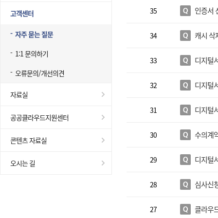
인증서 
35
고객센터
자주 묻는 질문
캐시 삭
34
1:1 문의하기
디지털서
33
오류문의/개선의견
디지털서
32
자료실
디지털서
31
공공클라우드지원센터
수의계약
30
콘텐츠 자료실
디지털서
29
오시는 길
심사신청
28
클라우드
27