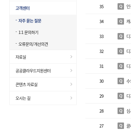
인
35
고객센터
자주 묻는 질문
캐
34
1:1 문의하기
디
33
오류문의/개선의견
디
32
자료실
디
31
공공클라우드지원센터
수
30
콘텐츠 자료실
디
29
오시는 길
심
28
클
27